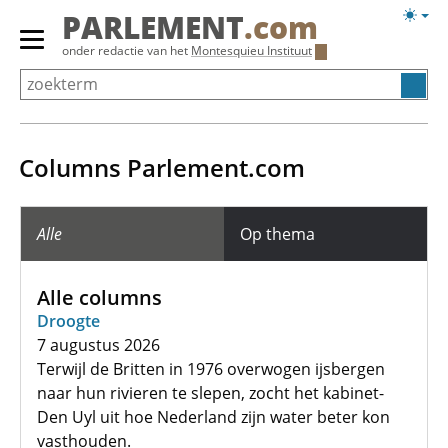
Overslaan
Licht
PARLEMENT
.com
en
weerg
Primair
onder redactie van het
Montesquieu Instituut
naar
menu
de
tonen/verbergen
inhoud
gaan
Columns Parlement.com
Alle
Op thema
Alle columns
Droogte
7 augustus 2026
Terwijl de Britten in 1976 overwogen ijsbergen
naar hun rivieren te slepen, zocht het kabinet-
Den Uyl uit hoe Nederland zijn water beter kon
vasthouden.