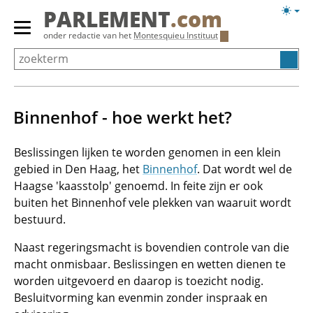
Overslaan
Licht
PARLEMENT
.com
en
weerg
Primair
onder redactie van het
Montesquieu Instituut
naar
menu
de
tonen/verbergen
inhoud
gaan
Binnenhof - hoe werkt het?
Beslissingen lijken te worden genomen in een klein
gebied in Den Haag, het
Binnenhof
. Dat wordt wel de
Haagse 'kaasstolp' genoemd. In feite zijn er ook
buiten het Binnenhof vele plekken van waaruit wordt
bestuurd.
Naast regeringsmacht is bovendien controle van die
macht onmisbaar. Beslissingen en wetten dienen te
worden uitgevoerd en daarop is toezicht nodig.
Besluitvorming kan evenmin zonder inspraak en