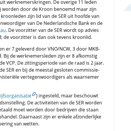
it werknemerskringen. De overige 11 leden
Zij worden door de Kroon benoemd maar zijn
 kroonleden zijn lid van de SER uit hoofde van
genwoordiger van De Nederlandsche Bank en de
eau
. De voorzitter van de SER wordt op advies
de voorzitter is dan ook tevens kroonlid.
n er 7 geleverd door VNO/NCW, 3 door MKB-
 Bij de werknemersleden zijn er 8 afkomstig
e VCP. De zittingsperiode van de raad is 2 jaar.
de SER en bij de meestal gesloten commissie-
nisteriële vertegenwoordigers als waarnemer
jfsorganisatie
) ingesteld, maar beschouwt
dsinstelling. De activiteiten van de SER worden
betaald moet worden door bedrijven die staan
andel. Daarnaast zijn er enkele afzonderlijke
oering van wetten.