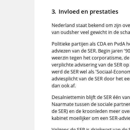
Invloed en prestaties
Nederland staat bekend om zijn ov
van oudsher veel gewicht in de scha
Politieke partijen als CDA en PvdA 
adviezen van de SER. Begin jaren '
weerzin tegen het corporatisme, de 
verplichte advisering van de SER 
werd de SER wel als 'Sociaal-Econom
adviesplicht van de SER door het e
dan ook af.
Desalniettemin blijft de SER één va
Naarmate tussen de sociale partne
de SER) en de kroonleden meer ove
kabinet moeilijker om een SER-advie
Volgens de SER is driekwart van de 