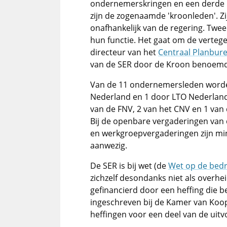
ondernemerskringen en een derde u
zijn de zogenaamde 'kroonleden'. 
onafhankelijk van de regering. Twee
hun functie. Het gaat om de verte
directeur van het
Centraal Planbur
van de SER door de Kroon benoemd; 
Van de 11 ondernemersleden worde
Nederland en 1 door LTO Nederland.
van de FNV, 2 van het CNV en 1 van d
Bij de openbare vergaderingen van 
en werkgroepvergaderingen zijn mi
aanwezig.
De SER is bij wet (de
Wet op de bedri
zichzelf desondanks niet als overhei
gefinancierd door een heffing die 
ingeschreven bij de Kamer van Kooph
heffingen voor een deel van de uitv