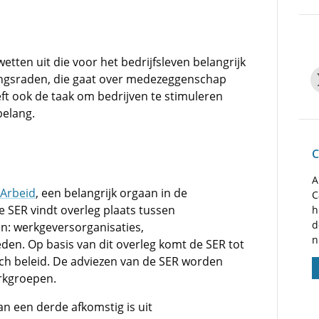
tten uit die voor het bedrijfsleven belangrijk
ingsraden, die gaat over medezeggenschap
t ook de taak om bedrijven te stimuleren
elang.
C
A
 Arbeid
, een belangrijk orgaan in de
C
 SER vindt overleg plaats tussen
h
d
en: werkgeversorganisaties,
n
en. Op basis van dit overleg komt de SER tot
ch beleid. De adviezen van de SER worden
rkgroepen.
an een derde afkomstig is uit