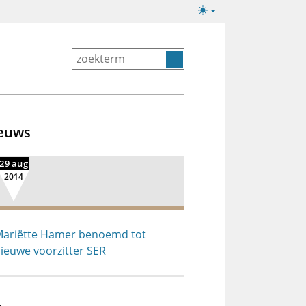
Lichte/donkere
weergave
euws
29 aug
2014
ariëtte Hamer benoemd tot
ieuwe voorzitter SER