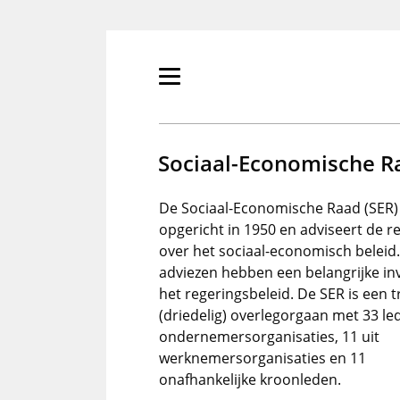
Overslaan
en
naar
de
Primair
inhoud
menu
gaan
tonen/verbergen
Sociaal-Economische R
De Sociaal-Economische Raad (SER) 
opgericht in 1950 en adviseert de r
over het sociaal-economisch beleid
adviezen hebben een belangrijke in
het regeringsbeleid. De SER is een tr
(driedelig) overlegorgaan met 33 led
ondernemersorganisaties, 11 uit
werknemersorganisaties en 11
onafhankelijke kroonleden.