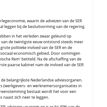
erlegeconomie, waarin de adviezen van de SER
al leggen bij de besluitvorming van de regering.
hebben in het verleden zwaar geleund op
90 van de twintigste eeuw ontstond steeds meer
grote politieke invloed van de SER en de
op sociaal-economisch gebied. Door sommigen
ische Rem' betiteld. Na de afschaffing van de
erste paarse kabinet nam de invloed van de SER
n de belangrijkste Nederlandse adviesorganen.
rs (werkgevers- en werknemersorganisaties in
reenstemming bestaat wordt het voor een
s naast zich neer te leggen.
SER-adviezen unaniem en is er bij 40% van de