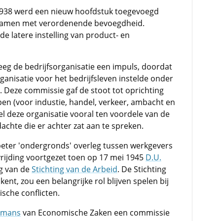
938 werd een nieuw hoofdstuk toegevoegd
ichamen met verordenende bevoegdheid.
e latere instelling van product- en
eg de bedrijfsorganisatie een impuls, doordat
anisatie voor het bedrijfsleven instelde onder
. Deze commissie gaf de stoot tot oprichting
en (voor industie, handel, verkeer, ambacht en
l deze organisatie vooral ten voordele van de
achte die er achter zat aan te spreken.
beter 'ondergronds' overleg tussen werkgevers
rijding voortgezet toen op 17 mei 1945
D.U.
ng van de
Stichting van de Arbeid
. De Stichting
ent, zou een belangrijke rol blijven spelen bij
sche conflicten.
smans
van Economische Zaken een commissie