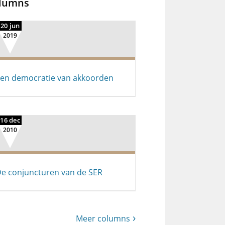
lumns
20 jun
2019
en democratie van akkoorden
16 dec
2010
e conjuncturen van de SER
Meer columns