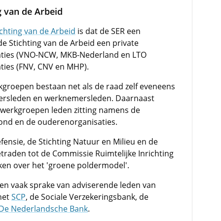
g van de Arbeid
ichting van de Arbeid
is dat de SER een
 de Stichting van de Arbeid een private
saties (VNO-NCW, MKB-Nederland en LTO
ies (FNV, CNV en MHP).
groepen bestaan net als de raad zelf eveneens
mersleden en werknemersleden. Daarnaast
werkgroepen leden zitting namens de
nd en de ouderenorganisaties.
fensie, de Stichting Natuur en Milieu en de
aden tot de Commissie Ruimtelijke Inrichting
en over het 'groene poldermodel'.
en vaak sprake van adviserende leden van
 het
SCP
, de Sociale Verzekeringsbank, de
De Nederlandsche Bank
.