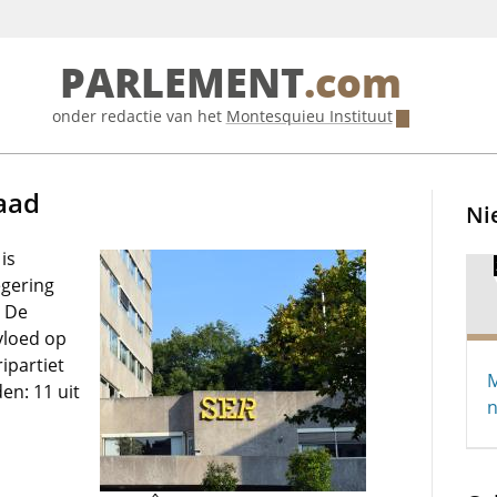
PARLEMENT
.com
onder redactie van het
Montesquieu Instituut
aad
Ni
is
egering
. De
vloed op
ipartiet
M
en: 11 uit
n