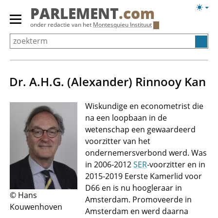
Overslaan
Licht
PARLEMENT
.com
en
weerg
Primair
onder redactie van het
Montesquieu Instituut
naar
menu
de
tonen/verbergen
inhoud
gaan
Dr. A.H.G. (Alexander) Rinnooy Kan
Wiskundige en econometrist die
na een loopbaan in de
wetenschap een gewaardeerd
voorzitter van het
ondernemersverbond werd. Was
in 2006-2012
SER
-voorzitter en in
2015-2019 Eerste Kamerlid voor
D66 en is nu hoogleraar in
© Hans
Amsterdam. Promoveerde in
Kouwenhoven
Amsterdam en werd daarna