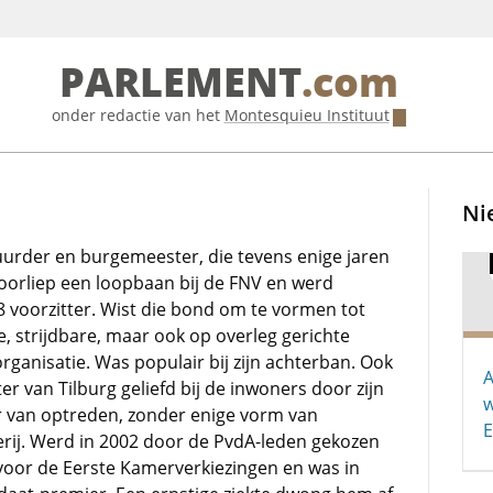
PARLEMENT
.com
onder redactie van het
Montesquieu Instituut
Ni
rder en burgemeester, die tevens enige jaren
oorliep een loopbaan bij de FNV en werd
8 voorzitter. Wist die bond om te vormen tot
, strijdbare, maar ook op overleg gerichte
ganisatie. Was populair bij zijn achterban. Ook
A
r van Tilburg geliefd bij de inwoners door zijn
w
 van optreden, zonder enige vorm van
E
rij. Werd in 2002 door de PvdA-leden gekozen
r voor de Eerste Kamerverkiezingen en was in