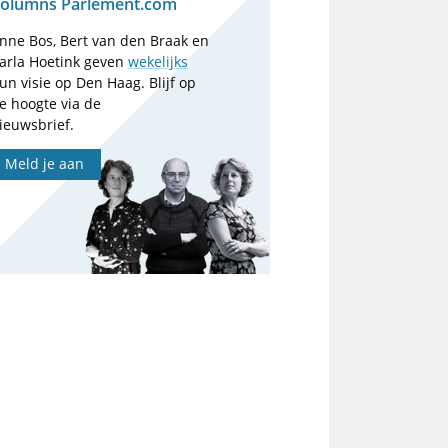
olumns Parlement.com
nne Bos, Bert van den Braak en
arla Hoetink geven
wekelijks
un visie op Den Haag. Blijf op
e hoogte via de
ieuwsbrief.
Meld je aan