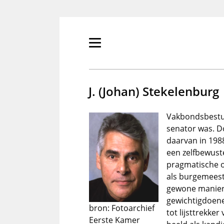
Overslaan
en
naar
de
Primair
inhoud
menu
gaan
tonen/verbergen
J. (Johan) Stekelenburg
Vakbondsbestuu
senator was. D
daarvan in 198
een zelfbewuste
pragmatische or
als burgemeeste
gewone manier
gewichtigdoene
bron: Fotoarchief
tot lijsttrekke
Eerste Kamer