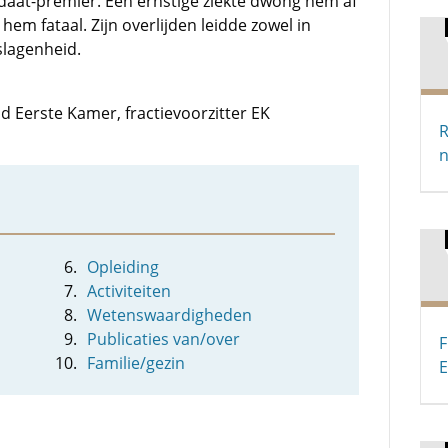
idaat-premier. Een ernstige ziekte dwong hem af
hem fataal. Zijn overlijden leidde zowel in
slagenheid.
id Eerste Kamer, fractievoorzitter EK
R
n
Opleiding
Activiteiten
Wetenswaardigheden
Publicaties van/over
F
Familie/gezin
E