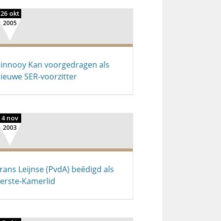
26 okt
2005
innooy Kan voorgedragen als
ieuwe SER-voorzitter
4 nov
2003
rans Leijnse (PvdA) beëdigd als
erste-Kamerlid