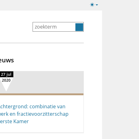
Lichte/donkere
weergave
euws
27 jul
2020
chtergrond: combinatie van
erk en fractievoorzitterschap
erste Kamer