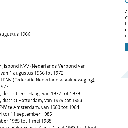
C
A
C
h
d
1 augustus 1966
n
ijfsbond NVV (Nederlands Verbond van
 van 1 augustus 1966 tot 1972
nd FNV (Federatie Nederlandse Vakbeweging),
 1977
 district Den Haag, van 1977 tot 1979
 district Rotterdam, van 1979 tot 1983
FNV te Amsterdam, van 1983 tot 1984
84 tot 11 september 1985
mber 1985 tot 1 mei 1988
ndse Vakbeweging), van 1 mei 1988 tot 1 juni