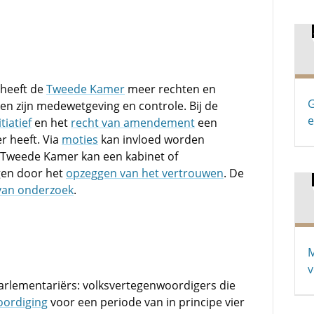
heeft de
Tweede Kamer
meer rechten en
G
en zijn medewetgeving en controle. Bij de
e
tiatief
en het
recht van amendement
een
r heeft. Via
moties
kan invloed worden
 Tweede Kamer kan een kabinet of
gen door het
opzeggen van het vertrouwen
. De
van onderzoek
.
M
v
arlementariërs: volksvertegenwoordigers die
oordiging
voor een periode van in principe vier