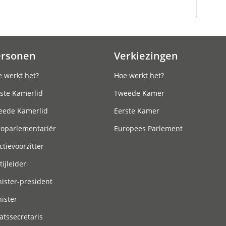
ersonen
Verkiezingen
 werkt het?
Hoe werkt het?
ste Kamerlid
Tweede Kamer
eede Kamerlid
Eerste Kamer
roparlementariër
Europees Parlement
ctievoorzitter
tijleider
ister-president
ister
atssecretaris