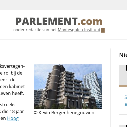
PARLEMENT
.com
onder redactie van het
Montesquieu Instituut
Ni
ksvertegen­
e rol bij de
eert de
 een kabinet
uwen heeft.
S
a
tstreeks
die 18 jaar
© Kevin Bergenhenegouwen
 een
Hoog