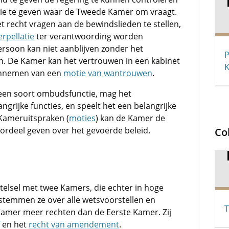
matie te geven waar de Tweede Kamer om vraagt.
recht vragen aan de bewindslieden te stellen,
erpellatie
ter verantwoording worden
rsoon kan niet aanblijven zonder het
P
. De Kamer kan het vertrouwen in een kabinet
annemen van een
motie van wantrouwen
.
een soort ombudsfunctie, mag het
grijke functies, en speelt het een belangrijke
 Kameruitspraken (
moties
) kan de Kamer de
oordeel geven over het gevoerde beleid.
Co
telsel met twee Kamers, die echter in hoge
 stemmen ze over alle wetsvoorstellen en
T
Kamer meer rechten dan de Eerste Kamer. Zij
en het
recht van amendement
.