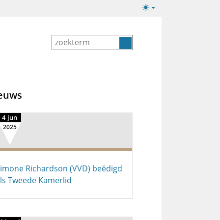
Lichte/donkere
weergave
euws
4 jun
2025
imone Richardson (VVD) beëdigd
ls Tweede Kamerlid