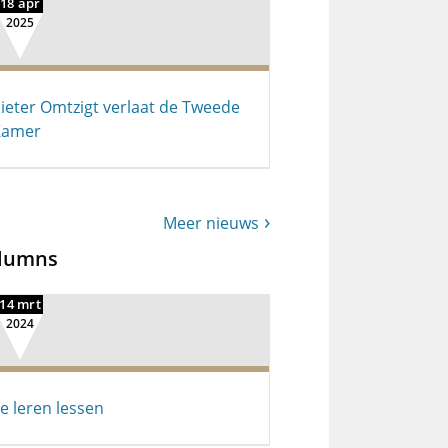
18 apr
2025
ieter Omtzigt verlaat de Tweede
Kamer
Meer nieuws
lumns
14 mrt
2024
e leren lessen