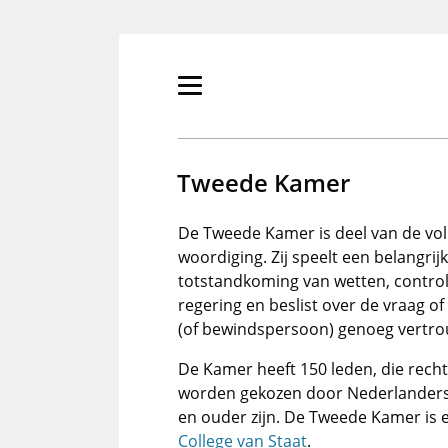
Overslaan
en
naar
de
Primair
inhoud
menu
gaan
tonen/verbergen
Tweede Kamer
De Tweede Kamer is deel van de vol
woor­di­ging. Zij speelt een belangrijk
totstandkoming van wetten, control
regering en beslist over de vraag of
(of bewindspersoon) genoeg vertro
De Kamer heeft 150 leden, die rech
worden gekozen door Nederlanders 
en ouder zijn. De Tweede Kamer is
College van Staat
.