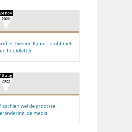
24 nov
2022
riffier Tweede Kamer, ambt met
en hoofdletter
18 aug
2022
isschien wel de grootste
erandering: de media