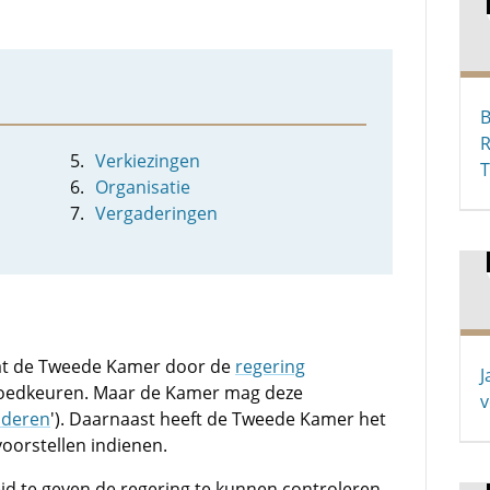
B
R
Verkiezingen
Organisatie
Vergaderingen
 dat de Tweede Kamer door de
regering
J
goedkeuren. Maar de Kamer mag deze
v
deren
'). Daarnaast heeft de Tweede Kamer het
svoorstellen indienen.
 te geven de regering te kunnen controleren