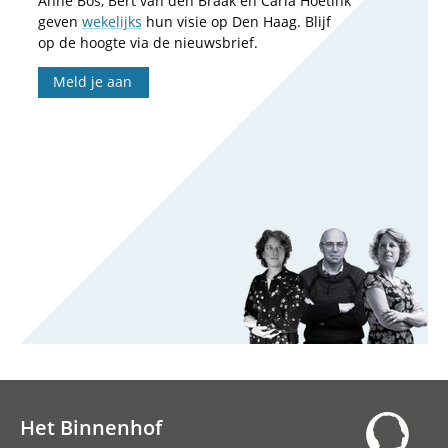
Anne Bos, Bert van den Braak en Carla Hoetink
geven
wekelijks
hun visie op Den Haag. Blijf
op de hoogte via de nieuwsbrief.
Meld je aan
Het Binnenhof