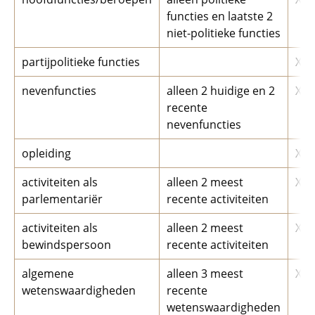
functies en laatste 2
niet-politieke functies
partijpolitieke functies
X
nevenfuncties
alleen 2 huidige en 2
X
recente
nevenfuncties
opleiding
X
activiteiten als
alleen 2 meest
X
parlementariër
recente activiteiten
activiteiten als
alleen 2 meest
X
bewindspersoon
recente activiteiten
algemene
alleen 3 meest
X
wetenswaardigheden
recente
wetenswaardigheden