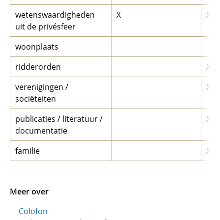
wetenswaardigheden
X
X
uit de privésfeer
woonplaats
ridderorden
X
verenigingen /
X
sociëteiten
publicaties / literatuur /
X
documentatie
familie
X
Meer over
Colofon