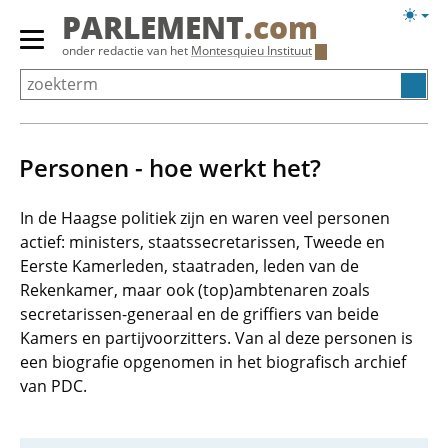
Overslaan
Licht
PARLEMENT
.com
en
weerg
Primair
onder redactie van het
Montesquieu Instituut
naar
menu
de
tonen/verbergen
inhoud
gaan
Personen - hoe werkt het?
In de Haagse politiek zijn en waren veel personen
actief: ministers, staatssecretarissen, Tweede en
Eerste Kamerleden, staatraden, leden van de
Rekenkamer, maar ook (top)ambtenaren zoals
secretarissen-generaal en de griffiers van beide
Kamers en partijvoorzitters. Van al deze personen is
een biografie opgenomen in het biografisch archief
van PDC.