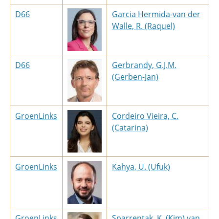
D66
Garcia Hermida-van der
Walle, R. (Raquel)
D66
Gerbrandy, G.J.M.
(Gerben-Jan)
GroenLinks
Cordeiro Vieira, C.
(Catarina)
GroenLinks
Kahya, U. (Ufuk)
GroenLinks
Sparrentak, K. (Kim) van