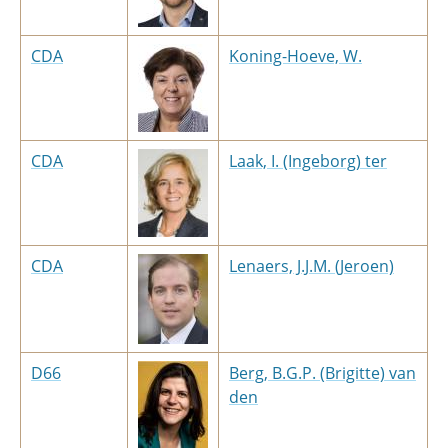
CDA
Koning-Hoeve, W.
CDA
Laak, I. (Ingeborg) ter
CDA
Lenaers, J.J.M. (Jeroen)
D66
Berg, B.G.P. (Brigitte) van
den