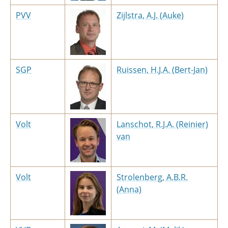
PVV
Zijlstra, A.J. (Auke)
SGP
Ruissen, H.J.A. (Bert-Jan)
Volt
Lanschot, R.J.A. (Reinier)
van
Volt
Strolenberg, A.B.R.
(Anna)