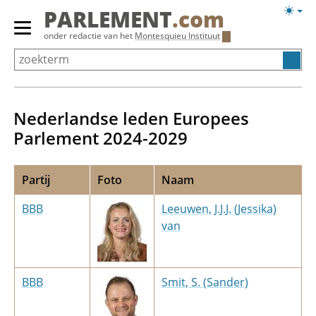
Overslaan
Licht
PARLEMENT
.com
en
weerg
Primair
onder redactie van het
Montesquieu Instituut
naar
menu
de
tonen/verbergen
inhoud
gaan
Nederlandse leden Europees
Parlement 2024-2029
Partij
Foto
Naam
BBB
Leeuwen, J.J.J. (Jessika)
van
BBB
Smit, S. (Sander)