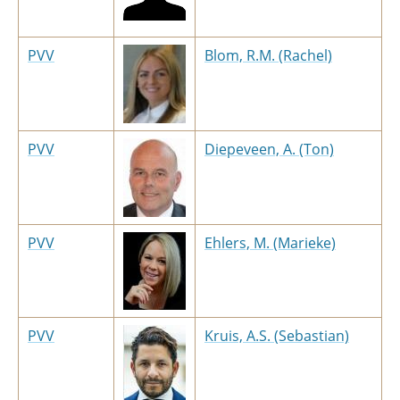
PVV
Blom, R.M. (Rachel)
PVV
Diepeveen, A. (Ton)
PVV
Ehlers, M. (Marieke)
PVV
Kruis, A.S. (Sebastian)