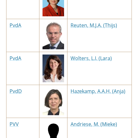
PvdA
Reuten, M.J.A. (Thijs)
PvdA
Wolters, L.I. (Lara)
PvdD
Hazekamp, A.A.H. (Anja)
PVV
Andriese, M. (Mieke)