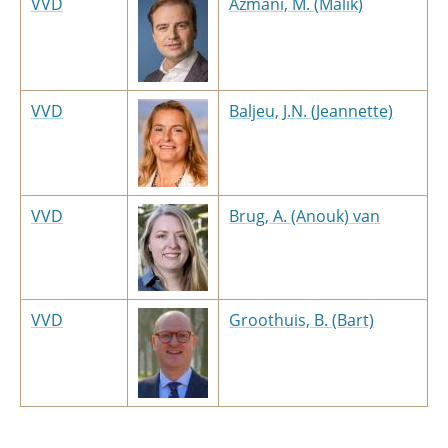
VVD
Azmani, M. (Malik)
VVD
Baljeu, J.N. (Jeannette)
VVD
Brug, A. (Anouk) van
VVD
Groothuis, B. (Bart)