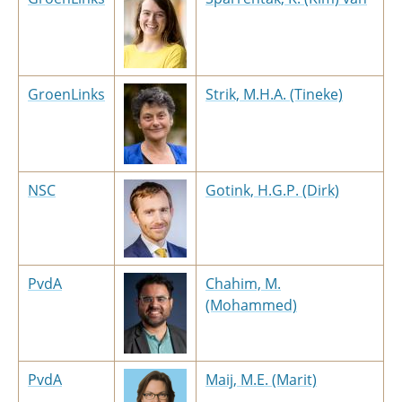
GroenLinks
Strik, M.H.A. (Tineke)
NSC
Gotink, H.G.P. (Dirk)
PvdA
Chahim, M.
(Mohammed)
PvdA
Maij, M.E. (Marit)