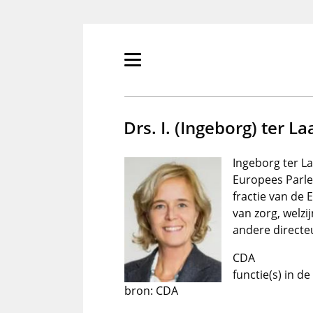
Overslaan
en
naar
de
Primair
inhoud
menu
gaan
tonen/verbergen
Drs. I. (Ingeborg) ter La
Ingeborg ter Laa
Europees Parle
fractie van de
van zorg, welz
andere directe
CDA
functie(s) in d
bron: CDA