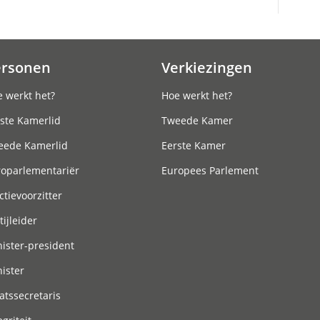
ersonen
Verkiezingen
 werkt het?
Hoe werkt het?
ste Kamerlid
Tweede Kamer
eede Kamerlid
Eerste Kamer
roparlementariër
Europees Parlement
ctievoorzitter
tijleider
ister-president
ister
atssecretaris