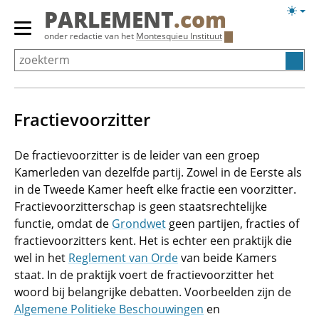
Overslaan
Licht
PARLEMENT
.com
en
weerg
Primair
onder redactie van het
Montesquieu Instituut
naar
menu
de
tonen/verbergen
inhoud
gaan
Fractievoorzitter
De fractievoorzitter is de leider van een groep
Kamerleden van dezelfde partij. Zowel in de Eerste als
in de Tweede Kamer heeft elke fractie een voorzitter.
Fractievoorzitterschap is geen staatsrechtelijke
functie, omdat de
Grondwet
geen partijen, fracties of
fractievoorzitters kent. Het is echter een praktijk die
wel in het
Reglement van Orde
van beide Kamers
staat. In de praktijk voert de fractievoorzitter het
woord bij belangrijke debatten. Voorbeelden zijn de
Algemene Politieke Beschouwingen
en