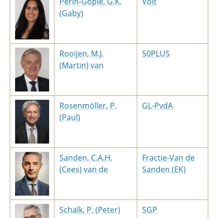
Perin-Gopie, G.K.
Volt
(Gaby)
Rooijen, M.J.
50PLUS
(Martin) van
Rosenmöller, P.
GL-PvdA
(Paul)
Sanden, C.A.H.
Fractie-Van de
(Cees) van de
Sanden (EK)
Schalk, P. (Peter)
SGP