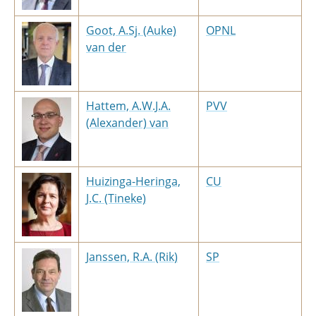
Goot, A.Sj. (Auke)
OPNL
van der
Hattem, A.W.J.A.
PVV
(Alexander) van
Huizinga-Heringa,
CU
J.C. (Tineke)
Janssen, R.A. (Rik)
SP