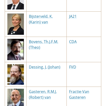
Bijsterveld, K.
JA21
(Karin) van
Bovens, Th.J.F.M.
CDA
(Theo)
Dessing, J. (Johan)
FVD
Gasteren, R.M.J.
Fractie-Van
(Robert) van
Gasteren