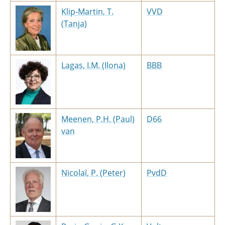
Klip-Martin, T.
VVD
(Tanja)
Lagas, I.M. (Ilona)
BBB
Meenen, P.H. (Paul)
D66
van
Nicolaï, P. (Peter)
PvdD