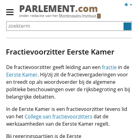
Overslaan
Licht
PARLEMENT
.com
en
weerg
Primair
onder redactie van het
Montesquieu Instituut
naar
menu
de
tonen/verbergen
inhoud
gaan
Fractievoorzitter Eerste Kamer
De fractievoorzitter geeft leiding aan een
fractie
in de
Eerste Kamer
. Hij/zij zit de fractievergaderingen voor
en treedt op als woordvoerder bij de algemene
politieke beschouwingen over de rijksbegroting en bij
belangrijke debatten.
In de Eerste Kamer is een fractievoorzitter tevens lid
van het
College van fractievoorzitters
dat de
werkzaamheden van de Eerste Kamer regelt.
Bij regeringspartijen is de Eerste