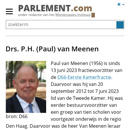
Overslaan
Licht
PARLEMENT
.com
en
weerg
Primair
onder redactie van het
Montesquieu Instituut
naar
menu
de
tonen/verbergen
inhoud
gaan
Drs. P.H. (Paul) van Meenen
Paul van Meenen (1956) is sinds
13 juni 2023 fractievoorzitter van
de
D66-Eerste Kamerfractie
.
Daarvoor was hij van 20
september 2012 tot 7 juni 2023
lid van de Tweede Kamer. Hij was
eerder bestuursvoorzitter van
een groep van tien scholen voor
bron: D66
voortgezet onderwijs in de regio
Den Haag. Daarvoor was de heer Van Meenen leraar