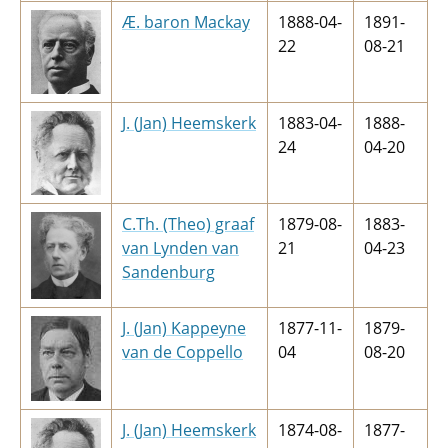
Æ. baron Mackay
1888-04-
1891-
22
08-21
J. (Jan) Heemskerk
1883-04-
1888-
24
04-20
C.Th. (Theo) graaf
1879-08-
1883-
van Lynden van
21
04-23
Sandenburg
J. (Jan) Kappeyne
1877-11-
1879-
van de Coppello
04
08-20
J. (Jan) Heemskerk
1874-08-
1877-