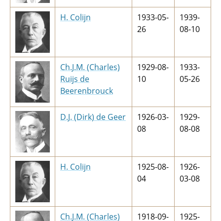
H. Colijn
1933-05-
1939-
26
08-10
Ch.J.M. (Charles)
1929-08-
1933-
Ruijs de
10
05-26
Beerenbrouck
D.J. (Dirk) de Geer
1926-03-
1929-
08
08-08
H. Colijn
1925-08-
1926-
04
03-08
Ch.J.M. (Charles)
1918-09-
1925-