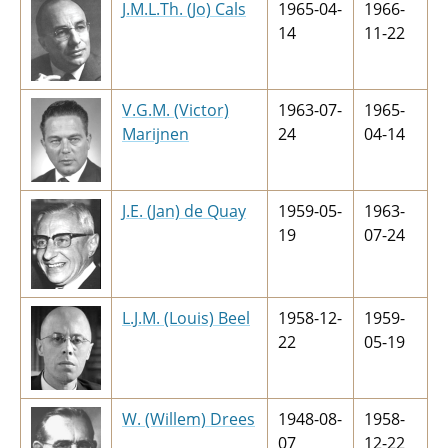
J.M.L.Th. (Jo) Cals
1965-04-
1966-
14
11-22
V.G.M. (Victor)
1963-07-
1965-
Marijnen
24
04-14
J.E. (Jan) de Quay
1959-05-
1963-
19
07-24
L.J.M. (Louis) Beel
1958-12-
1959-
22
05-19
W. (Willem) Drees
1948-08-
1958-
07
12-22