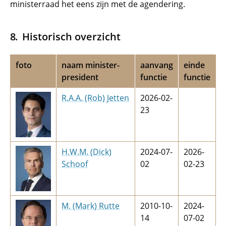
ministerraad het eens zijn met de agendering.
Historisch overzicht
foto
naam minister-
aanvang
einde
president
functie
functie
R.A.A. (Rob) Jetten
2026-02-
23
H.W.M. (Dick)
2024-07-
2026-
Schoof
02
02-23
M. (Mark) Rutte
2010-10-
2024-
14
07-02