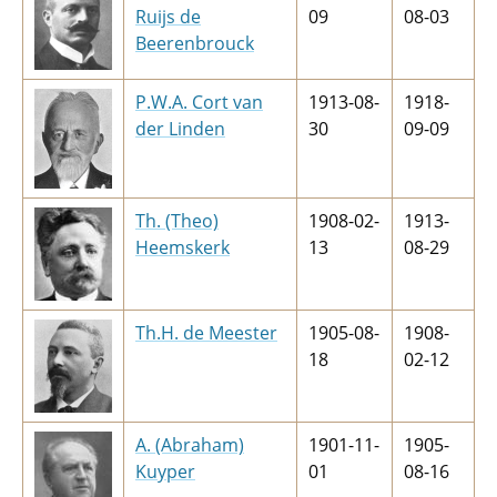
Ruijs de
09
08-03
Beerenbrouck
P.W.A. Cort van
1913-08-
1918-
der Linden
30
09-09
Th. (Theo)
1908-02-
1913-
Heemskerk
13
08-29
Th.H. de Meester
1905-08-
1908-
18
02-12
A. (Abraham)
1901-11-
1905-
Kuyper
01
08-16