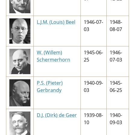
L.J.M. (Louis) Beel
1946-07-
1948-
03
08-07
W. (Willem)
1945-06-
1946-
Schermerhorn
25
07-03
P.S. (Pieter)
1940-09-
1945-
Gerbrandy
03
06-25
D.J. (Dirk) de Geer
1939-08-
1940-
10
09-03