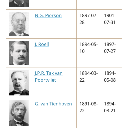
N.G. Pierson
1897-07-
1901-
28
07-31
J. Röell
1894-05-
1897-
10
07-27
J.P.R. Tak van
1894-03-
1894-
Poortvliet
22
05-08
G. van Tienhoven
1891-08-
1894-
22
03-21