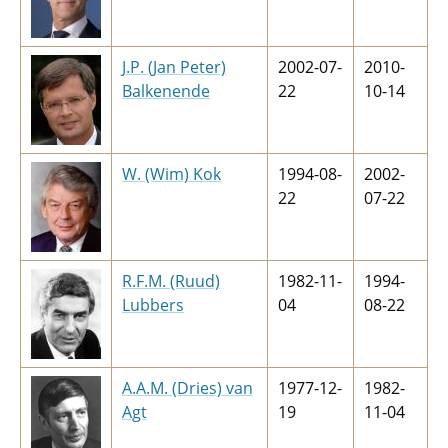
J.P. (Jan Peter)
2002-07-
2010-
Balkenende
22
10-14
W. (Wim) Kok
1994-08-
2002-
22
07-22
R.F.M. (Ruud)
1982-11-
1994-
Lubbers
04
08-22
A.A.M. (Dries) van
1977-12-
1982-
Agt
19
11-04