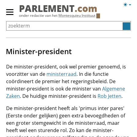
Overslaan
Licht
PARLEMENT
.com
en
weerg
Primair
onder redactie van het
Montesquieu Instituut
naar
menu
de
tonen/verbergen
inhoud
gaan
Minister-president
De minister-president, ook wel premier genoemd, is
voorzitter van de
ministerraad
. In die functie
coördineert de premier het regeringsbeleid. De
minister-president is ook de minister van
Algemene
Zaken
. De huidige minister-president is
Rob Jetten
.
De minister-president heeft als 'primus inter pares'
(Eerste onder gelijken) geen extra bevoegdheden of
een groter stemgewicht in de ministerraad, maar
heeft wel een sturende rol. Zo kan de minister-