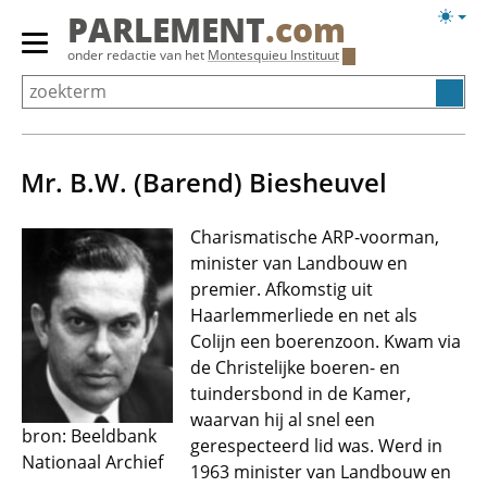
Overslaan
Licht
PARLEMENT
.com
en
weerg
Primair
onder redactie van het
Montesquieu Instituut
naar
menu
de
tonen/verbergen
inhoud
gaan
Mr. B.W. (Barend) Biesheuvel
Charismatische ARP-voorman,
minister van Landbouw en
premier. Afkomstig uit
Haarlemmerliede en net als
Colijn een boerenzoon. Kwam via
de Christelijke boeren- en
tuindersbond in de Kamer,
waarvan hij al snel een
bron: Beeldbank
gerespecteerd lid was. Werd in
Nationaal Archief
1963 minister van Landbouw en