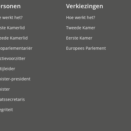
ersonen
Verkiezingen
 werkt het?
Hoe werkt het?
ste Kamerlid
Tweede Kamer
eede Kamerlid
Eerste Kamer
roparlementariër
Europees Parlement
ctievoorzitter
tijleider
ister-president
ister
atssecretaris
egriteit