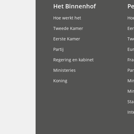
Het Binnenhof
P
Hoofdnavigatie
Hoe werkt het
Hoe
Tweede Kamer
Eer
Eerste Kamer
Tw
Partij
Eu
Regering en kabinet
Fra
Ministeries
Par
Koning
Min
Min
Sta
Int