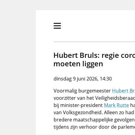
Overslaan
en
naar
de
Primair
inhoud
menu
gaan
tonen/verbergen
Hubert Bruls: regie cor
moeten liggen
dinsdag 9 juni 2026, 14:30
Voormalig burgemeester
Hubert Br
voorzitter van het Veiligheidsberaad
bij minister-president
Mark Rutte
ha
van Volksgezondheid. Alleen zo had
bredere maatschappelijke gevolgen 
tijdens zijn verhoor door de parl