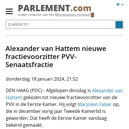
Overslaan
Licht
PARLEMENT
.com
en
weerg
Primair
onder redactie van het
Montesquieu Instituut
naar
menu
de
tonen/verbergen
inhoud
gaan
Alexander van Hattem nieuwe
fractievoorzitter PVV-
Senaatsfractie
donderdag 18 januari 2024, 21:52
DEN HAAG (PDC) - Afgelopen dinsdag is
Alexander van
Hattem
gekozen tot nieuwe fractievoorzitter van de
PVV in de Eerste Kamer. Hij volgt
Marjolein Faber
op,
die in december vorig jaar Tweede Kamerlid is
geworden. Dat heeft de Eerste Kamer vandaag
bekend gemaakt.