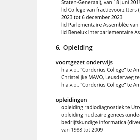
Staten-Generaal), van 18 juni 20
lid College van fractievoorzitters
2023 tot 6 december 2023
lid Parlementaire Assemblée van d
lid Benelux Interparlementaire 
Opleiding
voortgezet onderwijs
h.a.v.o., "Corderius College" te A
Christelijke MAVO, Leusderweg te
h.a.v.o., "Corderius College" te A
opleidingen
opleiding radiodiagnostiek te Utr
opleiding nucleaire geneeskunde-i
bedrijfskundige informatica (dive
van 1988 tot 2009