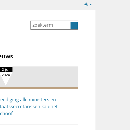
Lichte/donkere
weergave
euws
2 jul
2024
eëdiging alle ministers en
taatssecretarissen kabinet-
choof