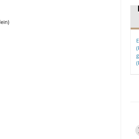
ein)
E
(
g
(