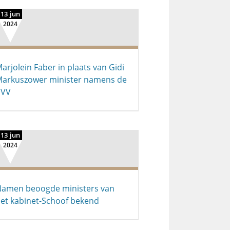
13 jun
2024
arjolein Faber in plaats van Gidi
arkuszower minister namens de
PVV
13 jun
2024
amen beoogde ministers van
et kabinet-Schoof bekend