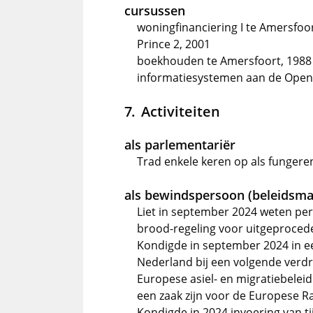
cursussen
woningfinanciering I te Amersfoo
Prince 2, 2001
boekhouden te Amersfoort, 1988
informatiesystemen aan de Open U
Activiteiten
als parlementariër
Trad enkele keren op als fungere
als bewindspersoon (beleidsma
Liet in september 2024 weten per 
brood-regeling voor uitgeprocede
Kondigde in september 2024 in e
Nederland bij een volgende verdr
Europese asiel- en migratiebelei
een zaak zijn voor de Europese Ra
Kondigde in 2024 invoering van ti