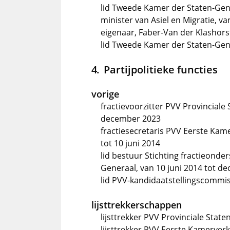
lid Tweede Kamer der Staten-Gene
minister van Asiel en Migratie, van
eigenaar, Faber-Van der Klashorst
lid Tweede Kamer der Staten-Gen
Partijpolitieke functies
vorige
fractievoorzitter PVV Provinciale
december 2023
fractiesecretaris PVV Eerste Kam
tot 10 juni 2014
lid bestuur Stichting fractieond
Generaal, van 10 juni 2014 tot d
lid PVV-kandidaatstellingscommiss
lijsttrekkerschappen
lijsttrekker PVV Provinciale Stat
lijsttrekker PVV Eerste Kamerver