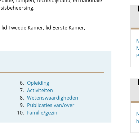
Politie, rampen, rechtsbijstand, en nationale
risisbeheersing.
: lid Tweede Kamer, lid Eerste Kamer,
M
M
Opleiding
Activiteiten
Wetenswaardigheden
Publicaties van/over
Familie/gezin
N
h