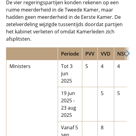
De vier regeringspartijen konden rekenen op een
ruime meerderheid in de Tweede Kamer, maar
hadden geen meerderheid in de Eerste Kamer. De
zetelverdeling wijzigde tussentijds doordat partijen
het kabinet verlieten of omdat Kamerleden zich
afsplitsten.
Periode
PVV
VVD
NSC
Ministers
Tot 3
5
4
4
jun
2025
19 jun
5
5
2025 -
23 aug
2025
Vanaf 5
8
sep