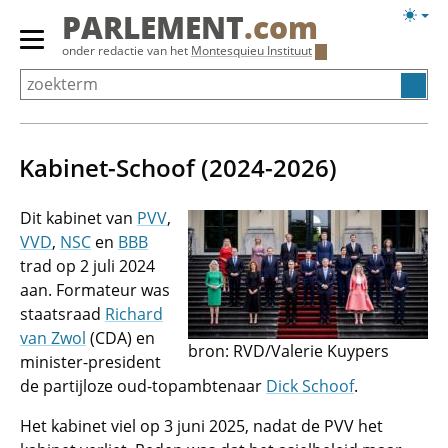
Overslaan
Licht
PARLEMENT
.com
en
weerg
Primair
onder redactie van het
Montesquieu Instituut
naar
menu
de
tonen/verbergen
inhoud
gaan
Kabinet-Schoof (2024-2026)
Dit kabinet van
PVV
,
VVD
,
NSC
en
BBB
trad op 2 juli 2024
aan. Formateur was
staatsraad
Richard
van Zwol
(CDA) en
bron: RVD/Valerie Kuypers
minister-president
de partijloze oud-topambtenaar
Dick Schoof
.
Het kabinet viel op 3 juni 2025, nadat de PVV het