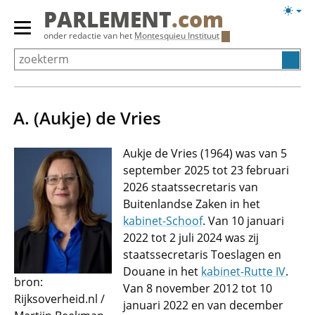
Overslaan
Licht
PARLEMENT
.com
en
weerg
Primair
onder redactie van het
Montesquieu Instituut
naar
menu
de
tonen/verbergen
inhoud
gaan
A. (Aukje) de Vries
Aukje de Vries (1964) was van 5
september 2025 tot 23 februari
2026 staatssecretaris van
Buitenlandse Zaken in het
kabinet-Schoof
. Van 10 januari
2022 tot 2 juli 2024 was zij
staatssecretaris Toeslagen en
Douane in het
kabinet-Rutte IV
.
bron:
Van 8 november 2012 tot 10
Rijksoverheid.nl /
januari 2022 en van december