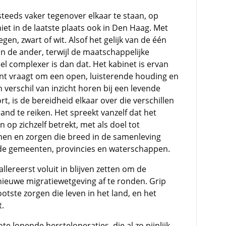
teeds vaker tegenover elkaar te staan, op
niet in de laatste plaats ook in Den Haag. Met
gen, zwart of wit. Alsof het gelijk van de één
n de ander, terwijl de maatschappelijke
eel complexer is dan dat. Het kabinet is ervan
ant vraagt om een open, luisterende houding en
erschil van inzicht horen bij een levende
t, is de bereidheid elkaar over die verschillen
nd te reiken. Het spreekt vanzelf dat het
op zichzelf betrekt, met als doel tot
en en zorgen die breed in de samenleving
de gemeenten, provincies en waterschappen.
allereerst voluit in blijven zetten om de
ieuwe migratiewetgeving af te ronden. Grip
ootste zorgen die leven in het land, en het
t.
ote lopende hersteloperaties, die al zo pijnlijk