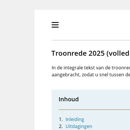
Overslaan
en
naar
de
Primair
inhoud
menu
gaan
tonen/verbergen
Troonrede 2025 (volledi
In de integrale tekst van de troonre
aangebracht, zodat u snel tussen d
Inhoud
Inleiding
Uitdagingen