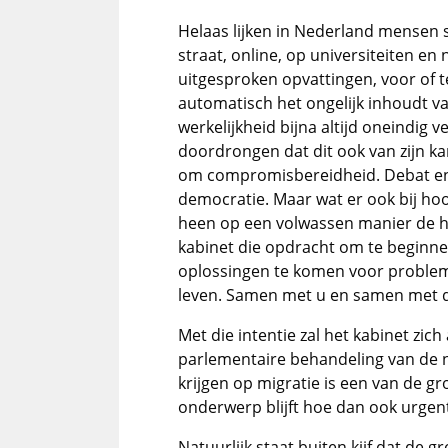
Helaas lijken in Nederland mensen s
straat, online, op universiteiten en 
uitgesproken opvattingen, voor of te
automatisch het ongelijk inhoudt va
werkelijkheid bijna altijd oneindig v
doordrongen dat dit ook van zijn k
om compromisbereidheid. Debat en v
democratie. Maar wat er ook bij hoor
heen op een volwassen manier de ha
kabinet die opdracht om te beginnen 
oplossingen te komen voor problem
leven. Samen met u en samen met 
Met die intentie zal het kabinet zich 
parlementaire behandeling van de n
krijgen op migratie is een van de gr
onderwerp blijft hoe dan ook urgen
Natuurlijk staat buiten kijf dat de gr