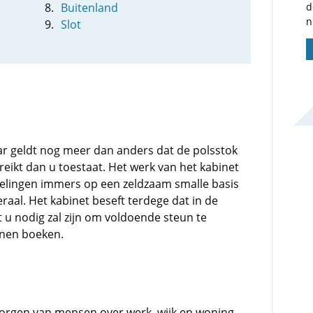
Buitenland
d
n
Slot
jaar geldt nog meer dan anders dat de polsstok
reikt dan u toestaat. Het werk van het kabinet
kkelingen immers op een zeldzaam smalle basis
aal. Het kabinet beseft terdege dat in de
u nodig zal zijn om voldoende steun te
nnen boeken.
 zorgen van mensen over werk, wijk en woning