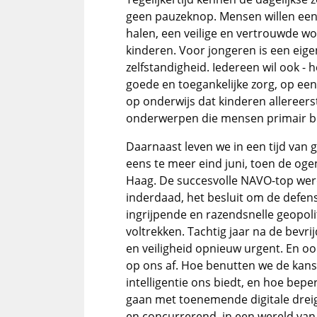
geen pauzeknop. Mensen willen ee
halen, een veilige en vertrouwde w
kinderen. Voor jongeren is een eig
zelfstandigheid. Iedereen wil ook - 
goede en toegankelijke zorg, op een
op onderwijs dat kinderen allereerst
onderwerpen die mensen primair b
Daarnaast leven we in een tijd van 
eens te meer eind juni, toen de og
Haag. De succesvolle NAVO-top werd
inderdaad, het besluit om de defens
ingrijpende en razendsnelle geopoli
voltrekken. Tachtig jaar na de bevri
en veiligheid opnieuw urgent. En o
op ons af. Hoe benutten we de kans
intelligentie ons biedt, en hoe beper
gaan met toenemende digitale drei
en concurrerend, in een wereld va