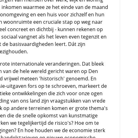
n inkomen waarmee ze het einde van de maand
oonomgeving en een huis voor zichzelf en hun
en woonruimte een cruciale stap op weg naar
heel concreet en dichtbij - kunnen rekenen op
 sociaal vangnet als het leven even tegenzit en
 de basisvaardigheden leert. Dát zijn
ezighouden.
grote internationale veranderingen. Dat bleek
en van de hele wereld gericht waren op Den
 vrijwel meteen 'historisch' genoemd. En
ie-uitgaven fors op te schroeven, markeert de
tieke ontwikkelingen die zich voor onze ogen
jding van ons land zijn vraagstukken van vrede
ok op andere terreinen komen er grote thema's
en die de snelle opkomst van kunstmatige
ken we tegelijkertijd de risico's? Hoe om te
gingen? En hoe houden we de economie sterk
n handelstarieven en nieuwe economische