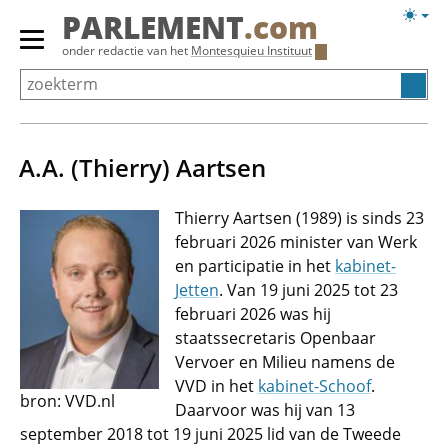
Overslaan
Licht
PARLEMENT
.com
en
weerg
Primair
onder redactie van het
Montesquieu Instituut
naar
menu
de
tonen/verbergen
inhoud
gaan
A.A. (Thierry) Aartsen
Thierry Aartsen (1989) is sinds 23
februari 2026 minister van Werk
en participatie in het
kabinet-
Jetten
. Van 19 juni 2025 tot 23
februari 2026 was hij
staatssecretaris Openbaar
Vervoer en Milieu namens de
VVD in het
kabinet-Schoof
.
bron: VVD.nl
Daarvoor was hij van 13
september 2018 tot 19 juni 2025 lid van de Tweede