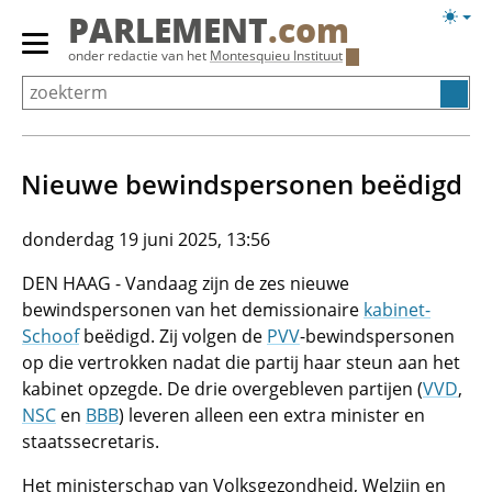
Overslaan
Licht
PARLEMENT
.com
en
weerg
Primair
onder redactie van het
Montesquieu Instituut
naar
menu
de
tonen/verbergen
inhoud
gaan
Nieuwe bewindspersonen beëdigd
donderdag 19 juni 2025, 13:56
DEN HAAG - Vandaag zijn de zes nieuwe
bewindspersonen van het demissionaire
kabinet-
Schoof
beëdigd. Zij volgen de
PVV
-bewindspersonen
op die vertrokken nadat die partij haar steun aan het
kabinet opzegde. De drie overgebleven partijen (
VVD
,
NSC
en
BBB
) leveren alleen een extra minister en
staatssecretaris.
Het ministerschap van Volksgezondheid, Welzijn en