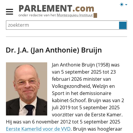
Overslaan
Licht
PARLEMENT
.com
en
weerg
Primair
onder redactie van het
Montesquieu Instituut
naar
menu
de
tonen/verbergen
inhoud
gaan
Dr. J.A. (Jan Anthonie) Bruijn
Jan Anthonie Bruijn (1958) was
van 5 september 2025 tot 23
februari 2026 minister van
Volksgezondheid, Welzijn en
Sport in het demissionaire
kabinet-Schoof. Bruijn was van 2
juli 2019 tot 5 september 2025
voorzitter van de Eerste Kamer.
Hij was van 6 november 2012 tot 5 september 2025
Eerste Kamerlid voor de VVD
. Bruijn was hoogleraar