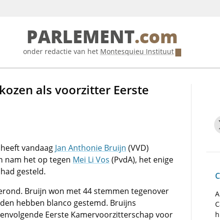
PARLEMENT
.com
onder redactie van het
Montesquieu Instituut
kozen als voorzitter Eerste
 heeft vandaag
Jan Anthonie Bruijn
(VVD)
jn nam het op tegen
Mei Li Vos
(PvdA), het enige
 had gesteld.
C
erond. Bruijn won met 44 stemmen tegenover
A
den hebben blanco gestemd. Bruijns
C
peenvolgende Eerste Kamervoorzitterschap voor
h