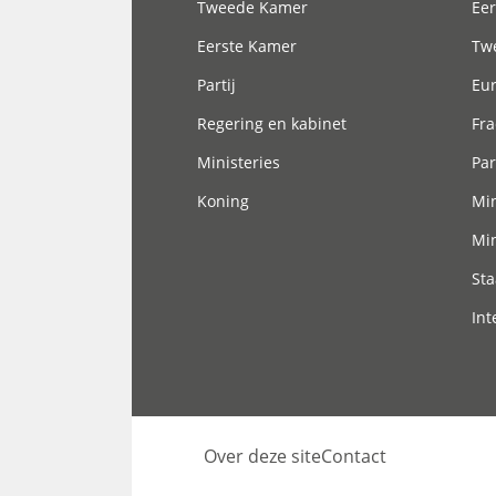
Tweede Kamer
Eer
Eerste Kamer
Tw
Partij
Eu
Regering en kabinet
Fra
Ministeries
Par
Koning
Min
Min
Sta
Int
Over deze site
Contact
Footer