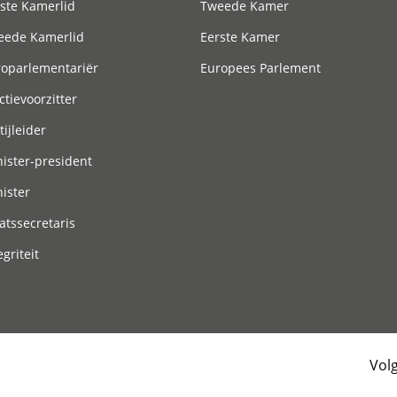
ste Kamerlid
Tweede Kamer
eede Kamerlid
Eerste Kamer
roparlementariër
Europees Parlement
ctievoorzitter
tijleider
ister-president
ister
atssecretaris
egriteit
Vol