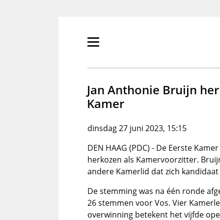
Overslaan
en
naar
de
Primair
inhoud
menu
gaan
tonen/verbergen
Jan Anthonie Bruijn her
Kamer
dinsdag 27 juni 2023, 15:15
DEN HAAG (PDC) - De Eerste Kamer
herkozen als Kamervoorzitter. Brui
andere Kamerlid dat zich kandidaat
De stemming was na één ronde afg
26 stemmen voor Vos. Vier Kamerle
overwinning betekent het vijfde o