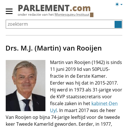
Overslaan
Licht
PARLEMENT
.com
en
weerg
Primair
onder redactie van het
Montesquieu Instituut
naar
menu
de
tonen/verbergen
inhoud
gaan
Drs. M.J. (Martin) van Rooijen
Martin van Rooijen (1942) is sinds
11 juni 2019 lid van 50PLUS-
fractie in de Eerste Kamer.
Eerder was hij dat in 2015-2017.
Hij werd in 1973 als 31-jarige voor
de KVP staatssecretaris voor
fiscale zaken in het
kabinet-Den
Uyl
. In maart 2017 was de heer
Van Rooijen op bijna 74-jarige leeftijd voor de tweede
keer Tweede Kamerlid geworden. Eerder, in 1977,