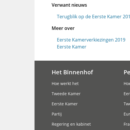
Verwant nieuws
Terugblik op de Eerste Kamer 20
Meer over
Eerste Kamerverkiezingen 2019
Eerste Kamer
Het Binnenhof
P
Hoofdnavigatie
Hoe werkt het
Hoe
Tweede Kamer
Eer
Eerste Kamer
Tw
Partij
Eu
Regering en kabinet
Fra