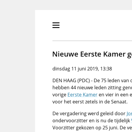
Overslaan
en
naar
de
Primair
inhoud
menu
gaan
tonen/verbergen
Nieuwe Eerste Kamer ge
dinsdag 11 juni 2019, 13:38
DEN HAAG (PDC) - De 75 leden van
hebben 44 nieuwe leden zitting gen
vorige
Eerste Kamer
en vier in een 
voor het eerst zetels in de Senaat.
De vergadering werd geleid door
Jo
ondervoorzitter en is nu de tijdelijk
Voorzitter gekozen op 25 juni. De ve