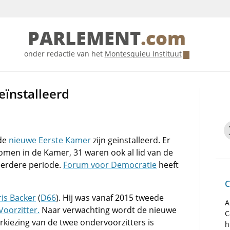
PARLEMENT
.com
onder redactie van het
Montesquieu Instituut
ïnstalleerd
 de
nieuwe Eerste Kamer
zijn geinstalleerd. Er
omen in de Kamer, 31 waren ook al lid van de
eerdere periode.
Forum voor Democratie
heeft
C
ris Backer
(
D66
). Hij was vanaf 2015 tweede
A
Voorzitter.
Naar verwachting wordt de nieuwe
C
rkiezing van de twee ondervoorzitters is
h