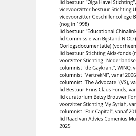
lid bestuur "Olga Havel Stichting"
vicevoorzitter bestuur Stichting 
vicevoorzitter Geschillencollege
(nog in 1998)
lid bestuur "Educational Chinalin
lid Commissie van Bijstand NIOD 
Oorlogsdocumentatie) (voorheen 
lid bestuur Stichting Aids-fonds (
voorzitter Stichting "Nederlandse
columnist "de Gaykrant", WINQ, 
columnist "VertrekNl", vanaf 2006
columnist "The Advocate "(VS), v
lid Bestuur Prins Claus Fonds, va
lid curatorium Betsy Brouwer Fond
voorzitter Stichting My Syriah, van
columnist "Fair Capital", vanaf 20
lid Raad van Advies Comenius Mus
2025