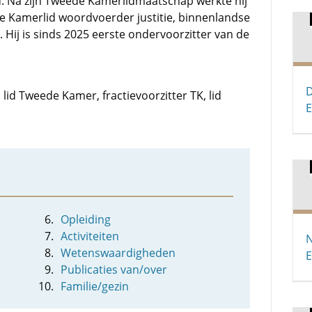
and. Na zijn Tweede Kamerlidmaatschap werkte hij
te Kamerlid woordvoerder justitie, binnenlandse
s. Hij is sinds 2025 eerste ondervoorzitter van de
D
 lid Tweede Kamer, fractievoorzitter TK, lid
E
Opleiding
Activiteiten
N
Wetenswaardigheden
E
Publicaties van/over
Familie/gezin