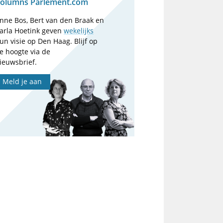
olumns Parlement.com
nne Bos, Bert van den Braak en
arla Hoetink geven
wekelijks
un visie op Den Haag. Blijf op
e hoogte via de
ieuwsbrief.
Meld je aan