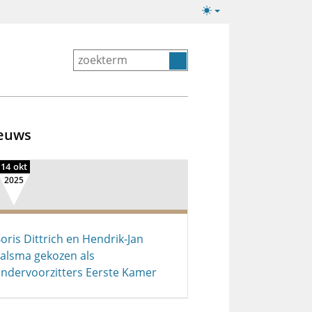
Lichte/donkere
weergave
euws
14 okt
2025
oris Dittrich en Hendrik-Jan
alsma gekozen als
ndervoorzitters Eerste Kamer