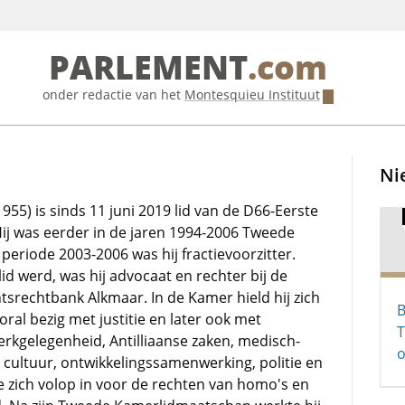
PARLEMENT
.com
onder redactie van het
Montesquieu Instituut
Ni
1955) is sinds 11 juni 2019 lid van de D66-Eerste
Hij was eerder in de jaren 1994-2006 Tweede
 periode 2003-2006 was hij fractievoorzitter.
id werd, was hij advocaat en rechter bij de
srechtbank Alkmaar. In de Kamer hield hij zich
B
oral bezig met justitie en later ook met
T
erkgelegenheid, Antilliaanse zaken, medisch-
o
 cultuur, ontwikkelingssamenwerking, politie en
te zich volop in voor de rechten van homo's en