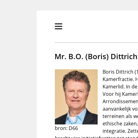
Overslaan
en
naar
de
Primair
inhoud
menu
gaan
tonen/verbergen
Mr. B.O. (Boris) Dittrich
Boris Dittrich (
Kamerfractie. 
Kamerlid. In de
Voor hij Kamerl
Arrondissement
aanvankelijk vo
terreinen als w
ethische zaken,
bron: D66
integratie. Zet