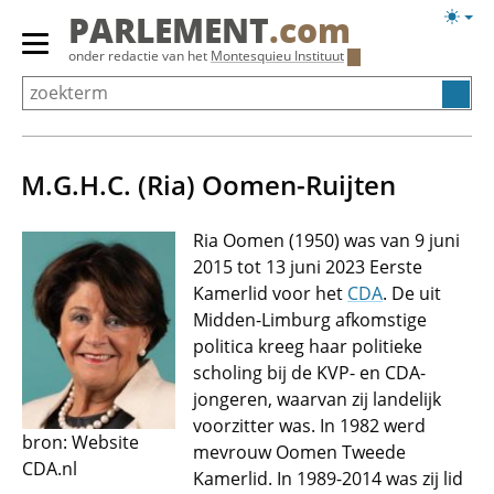
Overslaan
Licht
PARLEMENT
.com
en
weerg
Primair
onder redactie van het
Montesquieu Instituut
naar
menu
de
tonen/verbergen
inhoud
gaan
M.G.H.C. (Ria) Oomen-Ruijten
Ria Oomen (1950) was van 9 juni
2015 tot 13 juni 2023 Eerste
Kamerlid voor het
CDA
. De uit
Midden-Limburg afkomstige
politica kreeg haar politieke
scholing bij de KVP- en CDA-
jongeren, waarvan zij landelijk
voorzitter was. In 1982 werd
bron: Website
mevrouw Oomen Tweede
CDA.nl
Kamerlid. In 1989-2014 was zij lid