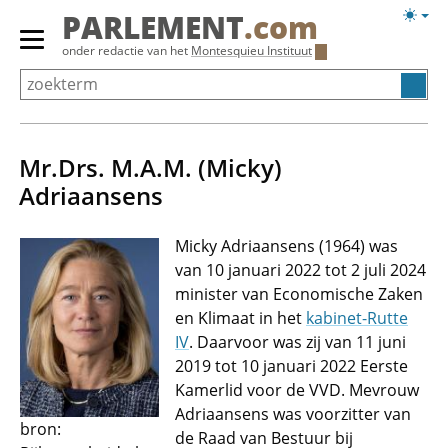
Overslaan
Licht
PARLEMENT
.com
en
weerg
Primair
onder redactie van het
Montesquieu Instituut
naar
menu
de
tonen/verbergen
inhoud
gaan
Mr.Drs. M.A.M. (Micky)
Adriaansens
Micky Adriaansens (1964) was
van 10 januari 2022 tot 2 juli 2024
minister van Economische Zaken
en Klimaat in het
kabinet-Rutte
IV
. Daarvoor was zij van 11 juni
2019 tot 10 januari 2022 Eerste
Kamerlid voor de VVD. Mevrouw
Adriaansens was voorzitter van
bron:
de Raad van Bestuur bij