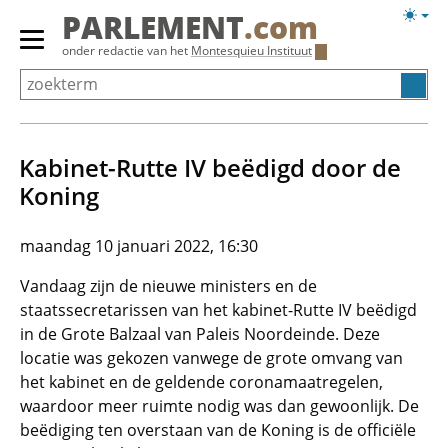
Overslaan
Licht
PARLEMENT
.com
en
weerg
Primair
onder redactie van het
Montesquieu Instituut
naar
menu
de
tonen/verbergen
inhoud
gaan
Kabinet-Rutte IV beëdigd door de
Koning
maandag 10 januari 2022, 16:30
Vandaag zijn de nieuwe ministers en de
staatssecretarissen van het kabinet-Rutte IV beëdigd
in de Grote Balzaal van Paleis Noordeinde. Deze
locatie was gekozen vanwege de grote omvang van
het kabinet en de geldende coronamaatregelen,
waardoor meer ruimte nodig was dan gewoonlijk. De
beëdiging ten overstaan van de Koning is de officiële