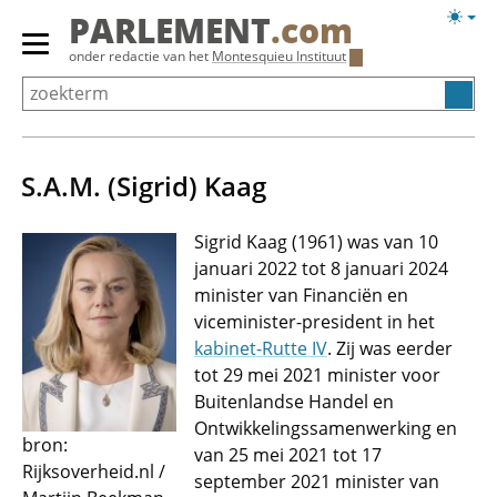
Overslaan
Licht
PARLEMENT
.com
en
weerg
Primair
onder redactie van het
Montesquieu Instituut
naar
menu
de
tonen/verbergen
inhoud
gaan
S.A.M. (Sigrid) Kaag
Sigrid Kaag (1961) was van 10
januari 2022 tot 8 januari 2024
minister van Financiën en
viceminister-president in het
kabinet-Rutte IV
. Zij was eerder
tot 29 mei 2021 minister voor
Buitenlandse Handel en
Ontwikkelings­samenwerking en
bron:
van 25 mei 2021 tot 17
Rijksoverheid.nl /
september 2021 minister van