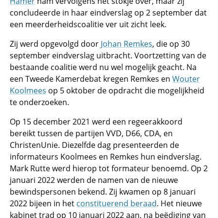
Hamer
nam vervolgens het stokje over, maar zij
concludeerde in haar eindverslag op 2 september dat
een meerderheidscoalitie ver uit zicht leek.
Zij werd opgevolgd door
Johan Remkes
, die op 30
september eindverslag uitbracht. Voortzetting van de
bestaande coalitie werd nu wel mogelijk geacht. Na
een Tweede Kamerdebat kregen Remkes en
Wouter
Koolmees
op 5 oktober de opdracht die mogelijkheid
te onderzoeken.
Op 15 december 2021 werd een regeerakkoord
bereikt tussen de partijen VVD, D66, CDA, en
ChristenUnie. Diezelfde dag presenteerden de
informateurs Koolmees en Remkes hun eindverslag.
Mark Rutte werd hierop tot formateur benoemd. Op 2
januari 2022 werden de namen van de nieuwe
bewindspersonen bekend. Zij kwamen op 8 januari
2022 bijeen in het
constituerend beraad
. Het nieuwe
kabinet trad op 10 januari 2022 aan, na beëdiging van