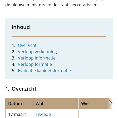
de nieuwe ministers en de staatssecretarissen.
Inhoud
Overzicht
Verloop verkenning
Verloop informatie
Verloop formatie
Evaluatie kabinetsformatie
Overzicht
Datum
Wat
Wie
To
17 maart
Tweede