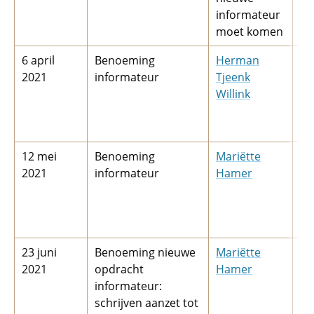
informateur
moet komen
6 april
Benoeming
Herman
30
2021
informateur
Tjeenk
(v
Willink
ei
in
Tj
12 mei
Benoeming
Mariëtte
22
2021
informateur
Hamer
(v
ei
in
Ha
23 juni
Benoeming nieuwe
Mariëtte
16
2021
opdracht
Hamer
20
informateur:
on
schrijven aanzet tot
16 