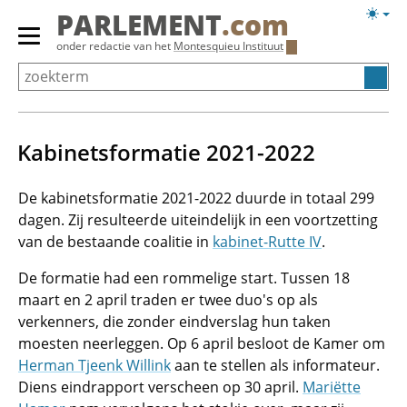
Overslaan
Licht
PARLEMENT
.com
en
weerg
Primair
onder redactie van het
Montesquieu Instituut
naar
menu
de
tonen/verbergen
inhoud
gaan
Kabinetsformatie 2021-2022
De kabinetsformatie 2021-2022 duurde in totaal 299
dagen. Zij resulteerde uiteindelijk in een voortzetting
van de bestaande coalitie in
kabinet-Rutte IV
.
De formatie had een rommelige start. Tussen 18
maart en 2 april traden er twee duo's op als
verkenners, die zonder eindverslag hun taken
moesten neerleggen. Op 6 april besloot de Kamer om
Herman Tjeenk Willink
aan te stellen als informateur.
Diens eindrapport verscheen op 30 april.
Mariëtte