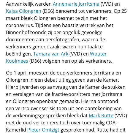
Aanvankelijk werden
Annemarie Jorritsma
(VVD) en
Kajsa Ollongren
(D66) benoemd tot verkenners. Op 25
maart bleek Ollongren besmet te zijn met het
coronavirus. Tijdens een haastig vertrek van het
Binnenhof toonde zij per ongeluk gevoelige
documenten aan persfotografen, waarna de
verkenners genoodzaakt waren hun taak te
beëindigen.
Tamara van Ark
(VVD) en
Wouter
Koolmees
(D66) volgden hen op als verkenners.
Op 1 april moesten de oud-verkenners Jorritsma en
Ollongren in een debat uitleg geven aan de Kamer.
Hierbij werden op aanvraag van de Kamer de stukken
en verslagen van de fractievoorzitters met Jorritsma
en Ollongren openbaar gemaakt. Hierna ontstond
een vertrouwenscrisis toen uit een aantekening van
de verkenningsgesprekken bleek dat
Mark Rutte
(VVD)
met de oud-verkenners toch over toenmalig CDA-
Kamerlid
Pieter Omtzigt
gesproken had. Rutte had dit