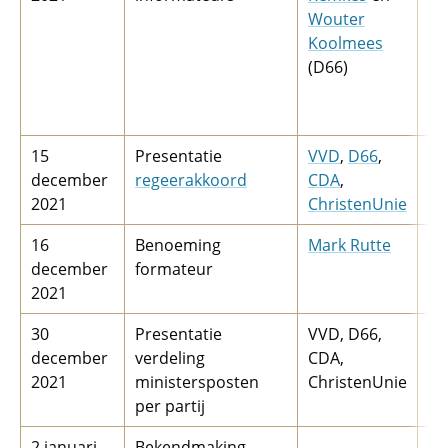
Wouter
(v
Koolmees
ei
(D66)
in
Re
Ko
15
Presentatie
VVD
,
D66
,
december
regeerakkoord
CDA
,
2021
ChristenUnie
16
Benoeming
Mark Rutte
10
december
formateur
2021
30
Presentatie
VVD, D66,
december
verdeling
CDA,
2021
ministersposten
ChristenUnie
per partij
2 januari
Bekendmaking