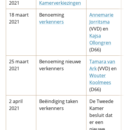
2021
Kamerverkiezingen
18 maart
Benoeming
Annemarie
25
2021
verkenners
Jorritsma
(VVD) en
Kajsa
Ollongren
(D66)
25 maart
Benoeming nieuwe
Tamara van
2 
2021
verkenners
Ark
(VVD) en
Wouter
Koolmees
(D66)
2 april
Beëindiging taken
De Tweede
6 
2021
verkenners
Kamer
besluit dat
er een
nieuwe