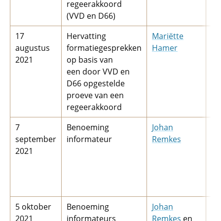
regeerakkoord
au
(VVD en D66)
17
Hervatting
Mariëtte
2 
augustus
formatiegesprekken
Hamer
20
2021
op basis van
(v
een door VVD en
ei
D66 opgestelde
in
proeve van een
Ha
regeerakkoord
7
Benoeming
Johan
30
september
informateur
Remkes
20
2021
(v
ei
in
Ha
5 oktober
Benoeming
Johan
15
2021
informateurs
Remkes
en
20