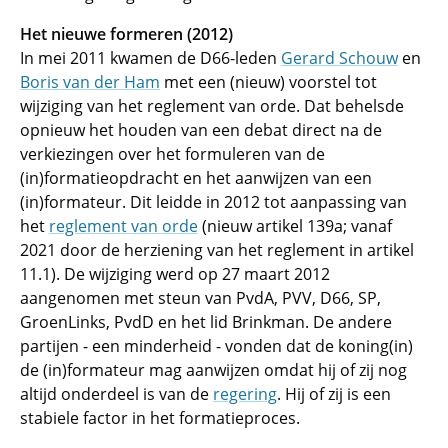
Het nieuwe formeren (2012)
In mei 2011 kwamen de D66-leden
Gerard Schouw
en
Boris van der Ham
met een (nieuw) voorstel tot
wijziging van het reglement van orde. Dat behelsde
opnieuw het houden van een debat direct na de
verkiezingen over het formuleren van de
(in)formatieopdracht en het aanwijzen van een
(in)formateur. Dit leidde in 2012 tot aanpassing van
het
reglement van orde
(nieuw artikel 139a; vanaf
2021 door de herziening van het reglement in artikel
11.1). De wijziging werd op 27 maart 2012
aangenomen met steun van PvdA, PVV, D66, SP,
GroenLinks, PvdD en het lid Brinkman. De andere
partijen - een minderheid - vonden dat de koning(in)
de (in)formateur mag aanwijzen omdat hij of zij nog
altijd onderdeel is van de
regering
. Hij of zij is een
stabiele factor in het formatieproces.