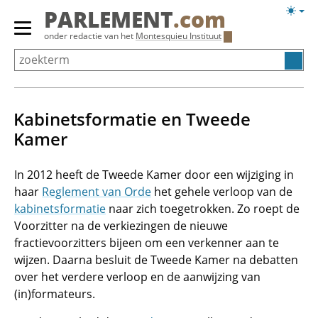
Overslaan
Licht
PARLEMENT
.com
en
weerg
Primair
onder redactie van het
Montesquieu Instituut
naar
menu
de
tonen/verbergen
inhoud
gaan
Kabinetsformatie en Tweede
Kamer
In 2012 heeft de Tweede Kamer door een wijziging in
haar
Reglement van Orde
het gehele verloop van de
kabinetsformatie
naar zich toegetrokken. Zo roept de
Voorzitter na de verkiezingen de nieuwe
fractievoorzitters bijeen om een verkenner aan te
wijzen. Daarna besluit de Tweede Kamer na debatten
over het verdere verloop en de aanwijzing van
(in)formateurs.