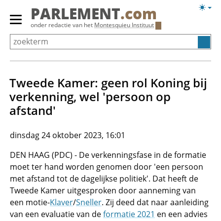
Overslaan
Licht
PARLEMENT
.com
en
weerg
Primair
onder redactie van het
Montesquieu Instituut
naar
menu
de
tonen/verbergen
inhoud
gaan
Tweede Kamer: geen rol Koning bij
verkenning, wel 'persoon op
afstand'
dinsdag 24 oktober 2023, 16:01
DEN HAAG (PDC) - De verkenningsfase in de formatie
moet ter hand worden genomen door 'een persoon
met afstand tot de dagelijkse politiek'. Dat heeft de
Tweede Kamer uitgesproken door aanneming van
een motie-
Klaver
/
Sneller
. Zij deed dat naar aanleiding
van een evaluatie van de
formatie 2021
en een advies