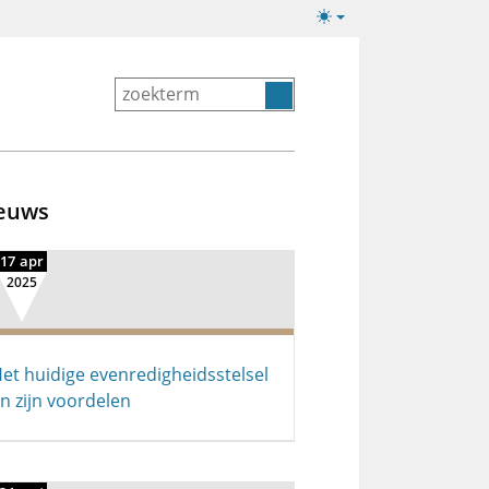
Lichte/donkere
weergave
euws
17 apr
2025
et huidige evenredigheids­stelsel
n zijn voordelen