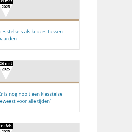
31 mrt
2025
iesstelsels als keuzes tussen
waarden
26 mrt
2025
Er is nog nooit een kiesstelsel
eweest voor alle tijden’
19 feb
2025