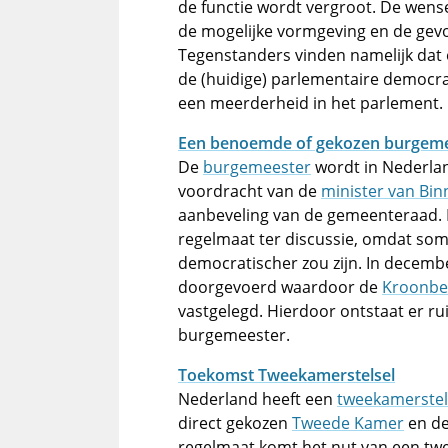
de functie wordt vergroot. De wense
de mogelijke vormgeving en de gev
Tegenstanders vinden namelijk dat e
de (huidige) parlementaire democrat
een meerderheid in het parlement.
Een benoemde of gekozen burgem
De
burgemeester
wordt in Nederla
voordracht van de
minister van Bin
aanbeveling van de gemeenteraad.
regelmaat ter discussie, omdat s
democratischer zou zijn. In decemb
doorgevoerd waardoor de
Kroonb
vastgelegd. Hierdoor ontstaat er r
burgemeester.
Toekomst Tweekamerstelsel
Nederland heeft een
tweekamerstel
direct gekozen
Tweede Kamer
en de
regelmaat komt het nut van een tw