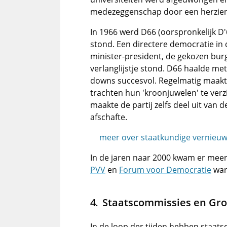
medezeggenschap door een herzien
In 1966 werd D66 (oorspronkelijk D
stond. Een directere democratie in 
minister-president, de gekozen bu
verlanglijstje stond. D66 haalde me
downs succesvol. Regelmatig maakten 
trachten hun 'kroonjuwelen' te verz
maakte de partij zelfs deel uit van 
afschafte.
meer over staatkundige vernieuwi
In de jaren naar 2000 kwam er mee
PVV
en
Forum voor Democratie
war
Staatscommissies en Gr
In de loop der tijden hebben staat