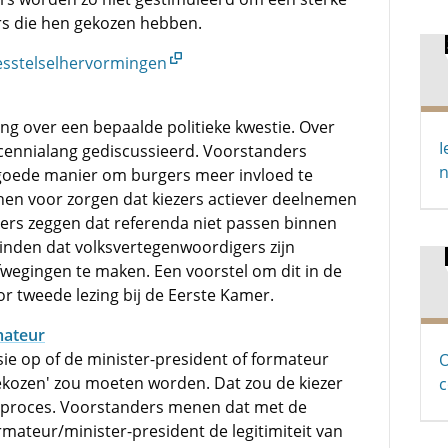
s die hen gekozen hebben.
iesstelselhervormingen
g over een bepaalde politieke kwestie. Over
I
cennialang gediscussieerd. Voorstanders
n
goede manier om burgers meer invloed te
 hen voor zorgen dat kiezers actiever deelnemen
ers zeggen dat referenda niet passen binnen
vinden dat volksvertegenwoordigers zijn
wegingen te maken. Een voorstel om dit in de
r tweede lezing bij de Eerste Kamer.
mateur
sie op of de minister-president of formateur
O
gekozen' zou moeten worden. Dat zou de kiezer
c
eproces. Voorstanders menen dat met de
rmateur/minister-president de legitimiteit van