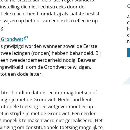
C
nstelling die niet rechtstreeks door de
tieke macht heeft, omdat zij als laatste beslist
A
 wijzen op het nut van een extra reflectie op
C
g.
h
d
e Grondwet
n
 gewijzigd worden wanneer zowel de Eerste
 twee lezingen (ronden) hebben behandeld. Bij
rs een tweederdemeerderheid nodig. Bezwaar
ingewikkeld is om de Grondwet te wijzigen,
tot een dode letter.
chter houdt in dat de rechter mag toetsen of
ing zijn met de Grondwet. Nederland kent
tutionele toetsing. De wetgever moet er op
iet in strijd zijn met de Grondwet. Een eerder
g mogelijk te maken werd niet gerealiseerd. Het
jziging om constitutionele toetsing mogelijk te