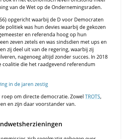
ing van de Wet op de Ondernemingsraden.
'66) opgericht waarbij de D voor Democraten
de politiek was hun devies waarbij de gekozen
rgemeester en referenda hoog op hun
teen zeven zetels en was sindsdien met ups en
zij deel uit van de regering, waarbij zij
ilveren, nagenoeg altijd zonder succes. In 2018
de coalitie die het raadgevend referendum
ng in de jaren zestig
r roep om directe democratie. Zowel
TROTS
,
en en zijn daar voorstander van.
ondwetsherzieningen
scommissies zich regelmatig gebogen over