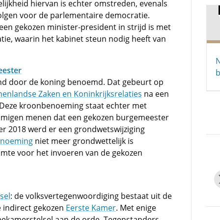
lijkheid hiervan is echter omstreden, evenals
olgen voor de parlementaire democratie.
en gekozen minister-president in strijd is met
ie, waarin het kabinet steun nodig heeft van
N
eester
b
nd door de koning benoemd. Dat gebeurt op
nenlandse Zaken en Koninkrijksrelaties
na een
 Deze kroonbenoeming staat echter met
ommigen menen dat een gekozen burgemeester
er 2018 werd er een grondwetswijziging
enoeming
niet meer grondwettelijk is
uimte voor het invoeren van de gekozen
sel
: de volksvertegenwoordiging bestaat uit de
 indirect gekozen
Eerste Kamer
. Met enige
eekamerstelsel aan de orde. Tegenstanders