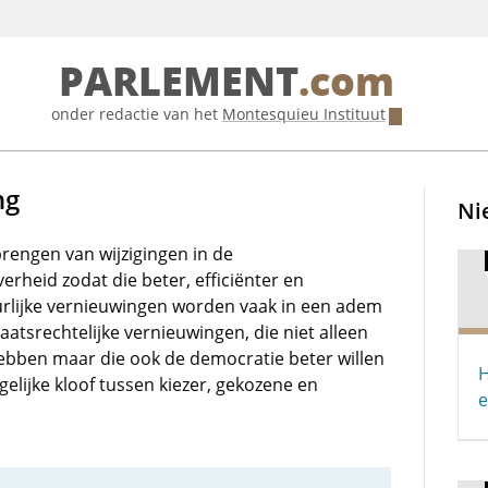
PARLEMENT
.com
onder redactie van het
Montesquieu Instituut
ng
Ni
brengen van wijzigingen in de
verheid zodat die beter, efficiënter en
urlijke vernieuwingen worden vaak in een adem
tsrechtelijke vernieuwingen, die niet alleen
hebben maar die ook de democratie beter willen
H
ijke kloof tussen kiezer, gekozene en
e