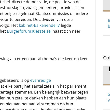
elsel, directe democratie, de positie van de
bestuurslagen, zoals gemeenten, provincies en
 met enige regelmaat Staatscommissies of andere
 voor te bereiden. De adviezen van deze
B
volgd. Het
kabinet-Balkenende IV
legde
b
 het
Burgerforum Kiesstelsel
naast zich neer.
Co
wing zijn er een aantal thema's die keer op keer
 gebaseerd is op
evenredige
at elke partij het aantal zetels in het parlement
rcentage stemmen. Een belangrijk bezwaar tegen
S
den hun zetel te danken hebben aan hun plaats
v
j en niet aan het aantal stemmen op hun
rs worden zo niet gestimuleerd om een sterke