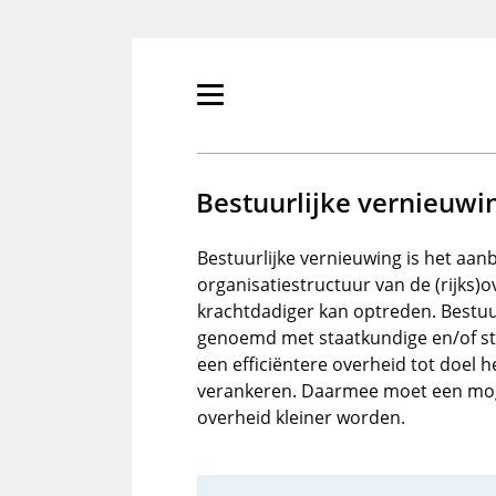
Overslaan
en
naar
de
Primair
inhoud
menu
gaan
tonen/verbergen
Bestuurlijke vernieuwi
Bestuurlijke vernieuwing is het aan
organisatiestructuur van de (rijks)o
krachtdadiger kan optreden. Bestu
genoemd met staatkundige en/of staa
een efficiëntere overheid tot doel 
verankeren. Daarmee moet een mogel
overheid kleiner worden.