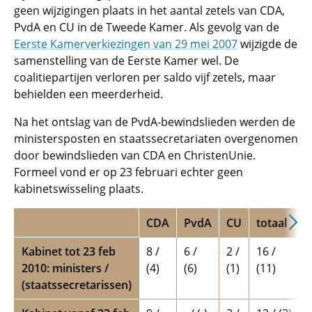
geen wijzigingen plaats in het aantal zetels van CDA,
PvdA en CU in de Tweede Kamer. Als gevolg van de
Eerste Kamerverkiezingen van 29 mei 2007
wijzigde de
samenstelling van de Eerste Kamer wel. De
coalitiepartijen verloren per saldo vijf zetels, maar
behielden een meerderheid.
Na het ontslag van de PvdA-bewindslieden werden de
ministersposten en staatssecretariaten overgenomen
door bewindslieden van CDA en ChristenUnie.
Formeel vond er op 23 februari echter geen
kabinetswisseling plaats.
CDA
PvdA
CU
totaal
Kabinet tot 23 feb
8 /
6 /
2 /
16 /
2010: ministers /
(4)
(6)
(1)
(11)
(staatssecretarissen)