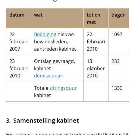
datum
wat
tot en
dagen
met
22
Beëdiging
nieuwe
22
1097
februari
bewindslieden,
februari
2007
aantreden kabinet
2010
23
Ontslag gevraagd,
13
233
februari
kabinet
oktober
2010
demissionair
2010
Totale
zittingsduur
1330
kabinet
Samenstelling kabinet
Het kabinet kende na het uittreden van de PvdA op 23