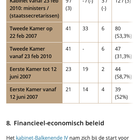
Kabinet vanaf 23 feb
9 /
- / (-)
3 /
12 / (3)
2010: ministers /
(3)
(-)
(staatssecretarissen)
Tweede Kamer op
41
33
6
80
22 feb 2007
(53,3%)
Tweede Kamer
41
-
6
47
vanaf 23 feb 2010
(31,3%)
Eerste Kamer tot 12
23
19
2
44
juni 2007
(58,7%)
Eerste Kamer vanaf
21
14
4
39
12 juni 2007
(52%)
Financieel-economisch beleid
Het
kabinet-Balkenende IV
nam zich bij de start voor