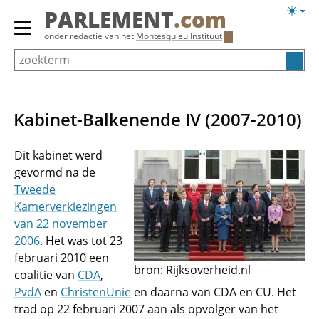
Overslaan
Licht
PARLEMENT
.com
en
weerg
Primair
onder redactie van het
Montesquieu Instituut
naar
menu
de
tonen/verbergen
inhoud
gaan
Kabinet-Balkenende IV (2007-2010)
Dit kabinet werd
gevormd na de
Tweede
Kamerverkiezingen
van 22 november
2006
. Het was tot 23
februari 2010 een
bron: Rijksoverheid.nl
coalitie van
CDA
,
PvdA
en
ChristenUnie
en daarna van CDA en CU. Het
trad op 22 februari 2007 aan als opvolger van het