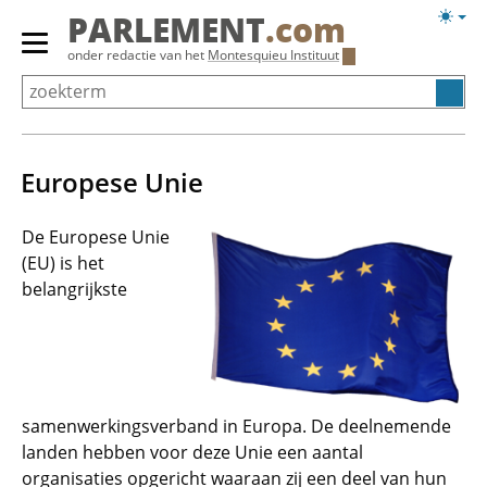
Overslaan
Licht
PARLEMENT
.com
en
weerg
Primair
onder redactie van het
Montesquieu Instituut
naar
menu
de
tonen/verbergen
inhoud
gaan
Europese Unie
De Europese Unie
(EU) is het
belangrijkste
samenwerkingsverband in Europa. De deelnemende
landen hebben voor deze Unie een aantal
organisaties opgericht waaraan zij een deel van hun