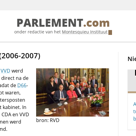
PARLEMENT
.com
onder redactie van het
Montesquieu Instituut
 (2006-2007)
Ni
n
VVD
werd
 direct na de
Nadat de
D66
-
pt waren,
stersposten
A
 kabinet. In
t
n CDA en VVD
b
bron: RVD
nnen werd
md.