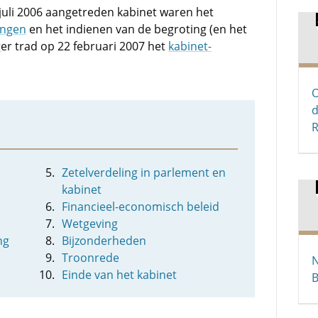
juli 2006 aangetreden kabinet waren het
ingen
en het indienen van de begroting (en het
ger trad op 22 februari 2007 het
kabinet-
O
d
Zetelverdeling in parlement en
kabinet
Financieel-economisch beleid
Wetgeving
ng
Bijzonderheden
Troonrede
N
Einde van het kabinet
B