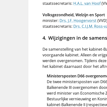
staatssecretaris:
H.A.L. van Hoof
(V
Volksgezondheid, Welzijn en Sport
minister:
Drs. J.F. Hoogervorst
(VVD
staatssecretaris:
Drs. C.I.J.M. Ross-
Wijzigingen in de samens
De samenstelling van het kabinet-Bal
voorgaande kabinet. Alleen de vri
werden overgenomen. Tijdens deze 
het kabinet daarnaast door het aftr
Ministersposten D66 overgenom
De twee ministersposten van D66 
Balkenende III overgenomen door
werd minister van Economische Z
Bestuurlijke vernieuwing en Konin
kabinet-Balkenende II (respectiev