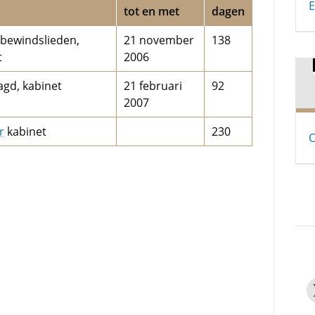
E
tot en met
dagen
bewindslieden,
21 november
138
t
2006
gd, kabinet
21 februari
92
2007
r
kabinet
230
O