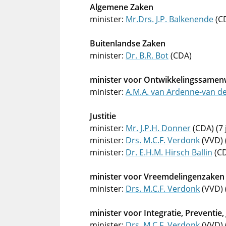
Algemene Zaken
minister:
Mr.Drs. J.P. Balkenende
(C
Buitenlandse Zaken
minister:
Dr. B.R. Bot
(CDA)
minister voor Ontwikkelingssamen
minister:
A.M.A. van Ardenne-van d
Justitie
minister:
Mr. J.P.H. Donner
(CDA) (7 
minister:
Drs. M.C.F. Verdonk
(VVD) 
minister:
Dr. E.H.M. Hirsch Ballin
(CD
minister voor Vreemdelingenzaken 
minister:
Drs. M.C.F. Verdonk
(VVD) 
minister voor Integratie, Preventi
minister:
Drs. M.C.F. Verdonk
(VVD) 