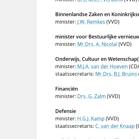
Binnenlandse Zaken en Koninkrijksr
minister:
J.W. Remkes
(VVD)
minister voor Bestuurlijke vernieuw
minister:
Mr.Drs. A. Nicolaï
(VVD)
Onderwijs, Cultuur en Wetenschap
minister:
M.J.A. van der Hoeven
(CD
staatssecretaris:
Mr.Drs. B.J. Bruins
Financiën
minister:
Drs. G. Zalm
(VVD)
Defensie
minister:
H.G.J. Kamp
(VVD)
staatssecretaris:
C. van der Knaap
(