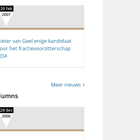
20 feb
2007
ieter van Geel enige kandidaat
oor het fractievoorzitterschap
CDA
Meer nieuws
lumns
28 dec
2006