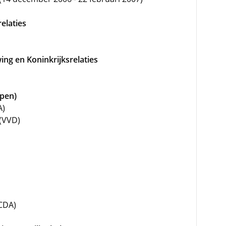
elaties
ing en Koninkrijksrelaties
(pen)
A)
(VVD)
CDA)