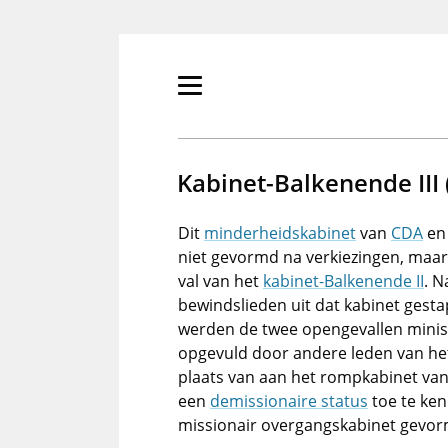
Overslaan
en
naar
de
Primair
inhoud
menu
gaan
tonen/verbergen
Kabinet-Balkenende III
Dit
minderheidskabinet
van
CDA
e
niet gevormd na verkiezingen, maar
val van het
kabinet-Balkenende II
. 
bewindslieden uit dat kabinet gesta
werden de twee opengevallen mini
opgevuld door andere leden van het
plaats van aan het rompkabinet va
een
demissionaire status
toe te ke
missionair overgangskabinet gevor