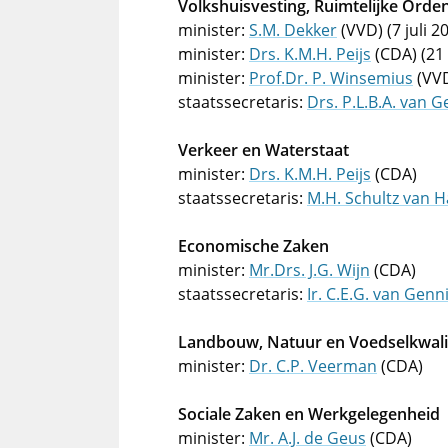
Volkshuisvesting, Ruimtelijke Orde
minister:
S.M. Dekker
(VVD) (7 juli 
minister:
Drs. K.M.H. Peijs
(CDA) (21
minister:
Prof.Dr. P. Winsemius
(VVD
staatssecretaris:
Drs. P.L.B.A. van G
Verkeer en Waterstaat
minister:
Drs. K.M.H. Peijs
(CDA)
staatssecretaris:
M.H. Schultz van 
Economische Zaken
minister:
Mr.Drs. J.G. Wijn
(CDA)
staatssecretaris:
Ir. C.E.G. van Genn
Landbouw, Natuur en Voedselkwali
minister:
Dr. C.P. Veerman
(CDA)
Sociale Zaken en Werkgelegenheid
minister:
Mr. A.J. de Geus
(CDA)