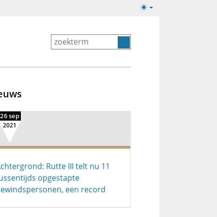
Lichte/donkere
weergave
euws
26 sep
2021
chtergrond: Rutte III telt nu 11
ussentijds opgestapte
ewindspersonen, een record