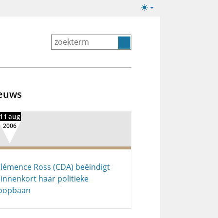
Lichte/donkere
weergave
euws
11 aug
2006
lémence Ross (CDA) beëindigt
innenkort haar politieke
loopbaan