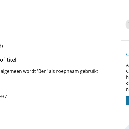
d)
C
f titel
A
, algemeen wordt 'Ben' als roepnaam gebruikt
C
h
d
n
1937