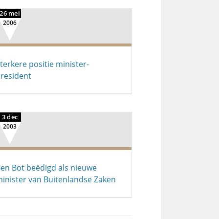
26 mei
2006
terkere positie minister-
resident
3 dec
2003
en Bot beëdigd als nieuwe
inister van Buitenlandse Zaken