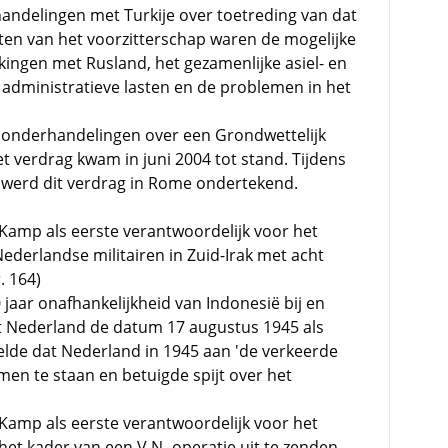
delingen met Turkije over toetreding van dat
ten van het voorzitterschap waren de mogelijke
kingen met Rusland, het gezamenlijke asiel- en
 administratieve lasten en de problemen in het
de onderhandelingen over een Grondwettelijk
 verdrag kwam in juni 2004 tot stand. Tijdens
 werd dit verdrag in Rome ondertekend.
Kamp als eerste verantwoordelijk voor het
ederlandse militairen in Zuid-Irak met acht
. 164)
jaar onafhankelijkheid van Indonesië bij en
at Nederland de datum 17 augustus 1945 als
telde dat Nederland in 1945 aan 'de verkeerde
men te staan en betuigde spijt over het
Kamp als eerste verantwoordelijk voor het
 het kader van een V.N.-operatie uit te zenden