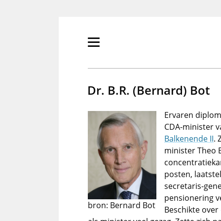
Overslaan
en
naar
de
Primair
inhoud
menu
gaan
tonen/verbergen
Dr. B.R. (Bernard) Bot
Ervaren diplom
CDA-minister v
Balkenende II
.
minister Theo B
concentratieka
posten, laatste
secretaris-gene
pensionering v
bron: Bernard Bot
Beschikte over