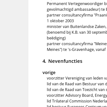
Permanent Vertegenwoordiger bi
gevolmachtigd ambassadeur) te Br
partner consultancyfirma "Praanin
1 oktober 2003
minister van Buitenlandse Zaken,
(benoemd bij K.B. van 30 septemb
beëdiging)
partner consultancyfirma "Meine
Meines") te 's-Gravenhage, vanaf
Nevenfuncties
vorige
voorzitter Vereniging van leden v
lid van de Raad van Bestuur van 
lid van de Raad van Toezicht van
voorzitter Advisory Board, Energy
lid Trilateral Commission Nederl
lid bestuur Europees Centrum v