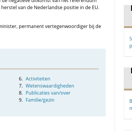
 na de negatieve uitkomst van het referendum
herstel van de Nederlandse positie in de EU.
 minister, permanent vertegenwoordiger bij de
S
p
Activiteiten
Wetenswaardigheden
Publicaties van/over
Familie/gezin
B
m