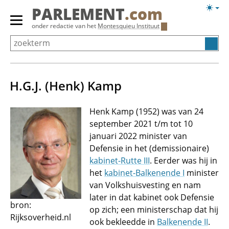
Overslaan
Licht
PARLEMENT
.com
en
weerg
Primair
onder redactie van het
Montesquieu Instituut
naar
menu
de
tonen/verbergen
inhoud
gaan
H.G.J. (Henk) Kamp
Henk Kamp (1952) was van 24
september 2021 t/m tot 10
januari 2022 minister van
Defensie in het (demissionaire)
kabinet-Rutte III
. Eerder was hij in
het
kabinet-Balkenende I
minister
van Volkshuisvesting en nam
later in dat kabinet ook Defensie
bron:
op zich; een ministerschap dat hij
Rijksoverheid.nl
ook bekleedde in
Balkenende II
.