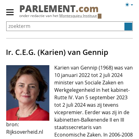
Overslaan
Licht
PARLEMENT
.com
en
weerg
Primair
onder redactie van het
Montesquieu Instituut
naar
menu
de
tonen/verbergen
inhoud
gaan
Ir. C.E.G. (Karien) van Gennip
Karien van Gennip (1968) was van
10 januari 2022 tot 2 juli 2024
minister van Sociale Zaken en
Werkgelegenheid in het kabinet-
Rutte IV. Van 5 september 2023
tot 2 juli 2024 was zij tevens
vicepremier. Eerder was zij in de
kabinetten-Balkenende II en III
bron:
staatssecretaris van
Rijksoverheid.nl
Economische Zaken. In 2006-2008