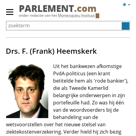
Overslaan
Licht
PARLEMENT
.com
en
weerg
Primair
onder redactie van het
Montesquieu Instituut
naar
menu
de
tonen/verbergen
inhoud
gaan
Drs. F. (Frank) Heemskerk
Uit het bankwezen afkomstige
PvdA-politicus (een krant
betitelde hem als 'rode bankier'),
die als Tweede Kamerlid
belangrijke onderwerpen in zijn
portefeuille had. Zo was hij één
van de woordvoerders bij de
behandeling van de
wetsvoorstellen over het nieuwe stelsel van
ziektekostenverzekering. Verder hield hij zich bezig