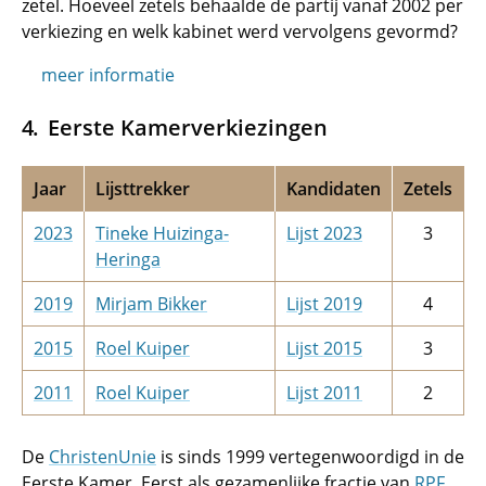
zetel. Hoeveel zetels behaalde de partij vanaf 2002 per
verkiezing en welk kabinet werd vervolgens gevormd?
meer informatie
Eerste Kamerverkiezingen
Jaar
Lijsttrekker
Kandidaten
Zetels
2023
Tineke Huizinga-
Lijst 2023
3
Heringa
2019
Mirjam Bikker
Lijst 2019
4
2015
Roel Kuiper
Lijst 2015
3
2011
Roel Kuiper
Lijst 2011
2
De
ChristenUnie
is sinds 1999 vertegenwoordigd in de
Eerste Kamer. Eerst als gezamenlijke fractie van
RPF