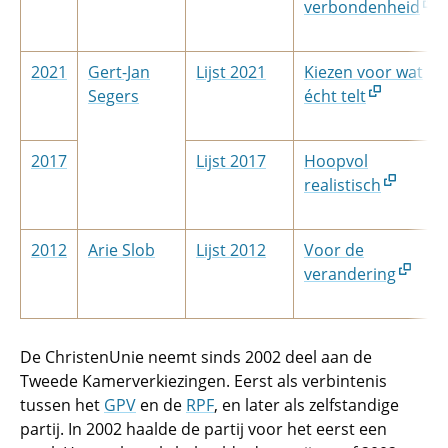
verbondenheid
2021
Gert-Jan
Lijst 2021
Kiezen voor wat
Segers
écht telt
2017
Lijst 2017
Hoopvol
realistisch
2012
Arie Slob
Lijst 2012
Voor de
verandering
De ChristenUnie neemt sinds 2002 deel aan de
Tweede Kamerverkiezingen. Eerst als verbintenis
tussen het
GPV
en de
RPF
, en later als zelfstandige
partij. In 2002 haalde de partij voor het eerst een