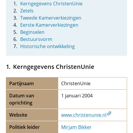
Kerngegevens ChristenUnie
Zetels
Tweede Kamerverkiezingen
Eerste Kamerverkiezingen
Beginselen
Bestuursvorm
Historische ontwikkeling
Kerngegevens ChristenUnie
Partijnaam
ChristenUnie
Datum van
1 januari 2004
oprichting
Website
www.christenunie.nl
Politiek leider
Mirjam Bikker