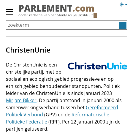
Overslaan
Licht
PARLEMENT
.com
en
weerg
Primair
onder redactie van het
Montesquieu Instituut
naar
menu
de
tonen/verbergen
inhoud
gaan
ChristenUnie
De ChristenUnie is een
christelijke partij, met op
sociaal en ecologisch gebied progressieve en op
ethisch gebied behoudender standpunten. Politiek
leider van de ChristenUnie is sinds januari 2023
Mirjam Bikker
. De partij ontstond in januari 2000 als
samenwerkingsverband tussen het
Gereformeerd
Politiek Verbond
(GPV) en de
Reformatorische
Politieke Federatie
(RPF). Per 22 januari 2000 zijn de
partijen gefuseerd.