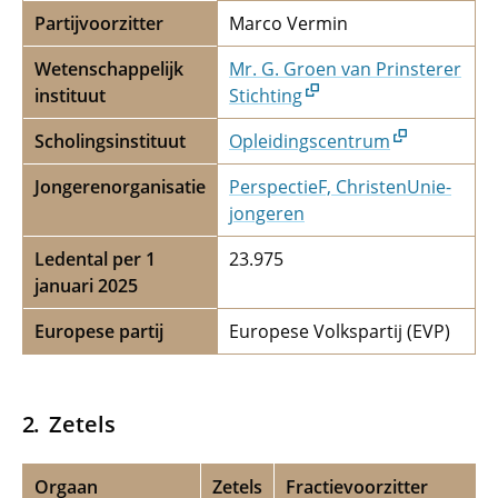
Partijvoorzitter
Marco Vermin
Wetenschappelijk
Mr. G. Groen van Prinsterer
instituut
Stichting
Scholingsinstituut
Opleidingscentrum
Jongerenorganisatie
PerspectieF, ChristenUnie-
jongeren
Ledental per 1
23.975
januari 2025
Europese partij
Europese Volkspartij (EVP)
Zetels
Orgaan
Zetels
Fractievoorzitter