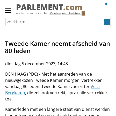
Overslaan
Licht
PARLEMENT
.com
en
weerg
Primair
onder redactie van het
Montesquieu Instituut
naar
menu
de
tonen/verbergen
inhoud
gaan
Tweede Kamer neemt afscheid van
80 leden
dinsdag 5 december 2023, 14:48
DEN HAAG (PDC) - Met het aantreden van de
nieuwgekozen Tweede Kamer morgen, vertrekken
vandaag 80 leden. Tweede Kamervoorzitter
Vera
Bergkamp
, die zelf ook vertrekt, sprak alle vertrekkers
toe.
Kamerleden met een langere staat van dienst werden
langer toegesproken en dat gold met name voor