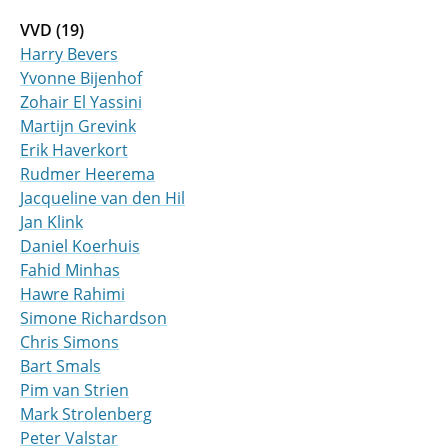
VVD (19)
Harry Bevers
Yvonne Bijenhof
Zohair El Yassini
Martijn Grevink
Erik Haverkort
Rudmer Heerema
Jacqueline van den Hil
Jan Klink
Daniel Koerhuis
Fahid Minhas
Hawre Rahimi
Simone Richardson
Chris Simons
Bart Smals
Pim van Strien
Mark Strolenberg
Peter Valstar