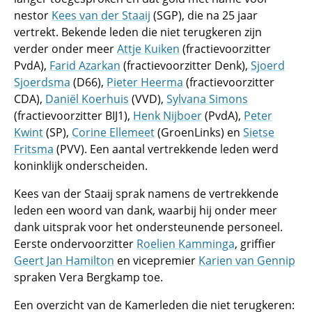
nestor
Kees van der Staaij
(SGP), die na 25 jaar
vertrekt. Bekende leden die niet terugkeren zijn
verder onder meer
Attje Kuiken
(fractievoorzitter
PvdA),
Farid Azarkan
(fractievoorzitter Denk),
Sjoerd
Sjoerdsma
(D66),
Pieter Heerma
(fractievoorzitter
CDA),
Daniël Koerhuis
(VVD),
Sylvana Simons
(fractievoorzitter BIJ1),
Henk Nijboer
(PvdA),
Peter
Kwint
(SP),
Corine Ellemeet
(GroenLinks) en
Sietse
Fritsma
(PVV). Een aantal vertrekkende leden werd
koninklijk onderscheiden.
Kees van der Staaij sprak namens de vertrekkende
leden een woord van dank, waarbij hij onder meer
dank uitsprak voor het ondersteunende personeel.
Eerste ondervoorzitter
Roelien Kamminga
, griffier
Geert Jan Hamilton
en vicepremier
Karien van Gennip
spraken Vera Bergkamp toe.
Een overzicht van de Kamerleden die niet terugkeren: