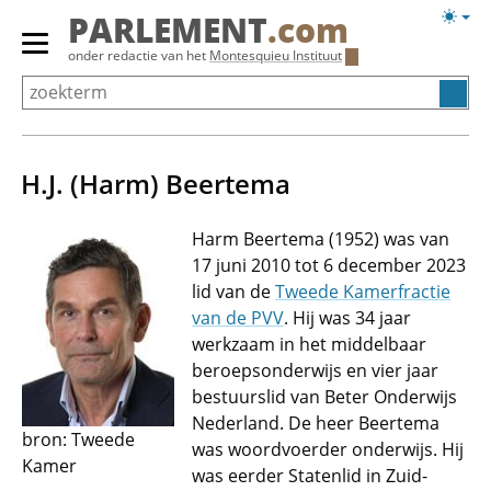
Overslaan
Licht
PARLEMENT
.com
en
weerg
Primair
onder redactie van het
Montesquieu Instituut
naar
menu
de
tonen/verbergen
inhoud
gaan
H.J. (Harm) Beertema
Harm Beertema (1952) was van
17 juni 2010 tot 6 december 2023
lid van de
Tweede Kamerfractie
van de PVV
. Hij was 34 jaar
werkzaam in het middelbaar
beroepsonderwijs en vier jaar
bestuurslid van Beter Onderwijs
Nederland. De heer Beertema
bron: Tweede
was woordvoerder onderwijs. Hij
Kamer
was eerder Statenlid in Zuid-