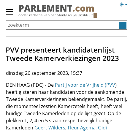
Overslaan
Licht
PARLEMENT
.com
en
weerg
Primair
onder redactie van het
Montesquieu Instituut
naar
menu
de
tonen/verbergen
inhoud
gaan
PVV presenteert kandidatenlijst
Tweede Kamerverkiezingen 2023
dinsdag 26 september 2023, 15:37
DEN HAAG (PDC) - De
Partij voor de Vrijheid (PVV
)
heeft gisteren haar kandidaten voor de aankomende
Tweede Kamerverkiezingen bekendgemaakt. De partij,
die momenteel zestien Kamerzetels heeft, heeft veel
huidige Tweede Kamerleden op de lijst gezet. Op de
plekken 1, 2, 4 en 5 staan respectievelijk huidige
Kamerleden
Geert Wilders
,
Fleur Agema
,
Gidi