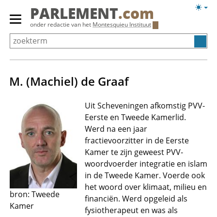
Overslaan
Licht
PARLEMENT
.com
en
weerg
Primair
onder redactie van het
Montesquieu Instituut
naar
menu
de
tonen/verbergen
inhoud
gaan
M. (Machiel) de Graaf
Uit Scheveningen afkomstig PVV-
Eerste en Tweede Kamerlid.
Werd na een jaar
fractievoorzitter in de Eerste
Kamer te zijn geweest PVV-
woordvoerder integratie en islam
in de Tweede Kamer. Voerde ook
het woord over klimaat, milieu en
bron: Tweede
financiën. Werd opgeleid als
Kamer
fysiotherapeut en was als