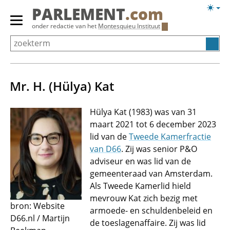
Overslaan
Licht
PARLEMENT
.com
en
weerg
Primair
onder redactie van het
Montesquieu Instituut
naar
menu
de
tonen/verbergen
inhoud
gaan
Mr. H. (Hülya) Kat
Hülya Kat (1983) was van 31
maart 2021 tot 6 december 2023
lid van de
Tweede Kamerfractie
van D66
. Zij was senior P&O
adviseur en was lid van de
gemeenteraad van Amsterdam.
Als Tweede Kamerlid hield
mevrouw Kat zich bezig met
bron: Website
armoede- en schuldenbeleid en
D66.nl / Martijn
de toeslagenaffaire. Zij was lid