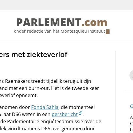
PARLEMENT
.com
onder redactie van het
Montesquieu Instituut
rs met ziekteverlof
Raemakers treedt tijdelijk terug uit zijn
band met een burn-out. Het is de tweede keer
everlof opneemt.
C
ergenomen door
Fonda Sahla
, die momenteel
o laat D66 weten in een
persbericht
.
A
 de Parlementaire enquêtecommissie over de
C
 plek wordt namens D66 overgenomen door
h