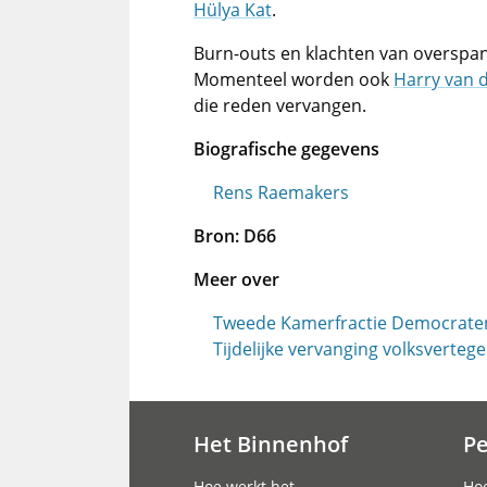
Hülya Kat
.
Burn-outs en klachten van overspa
Momenteel worden ook
Harry van 
die reden vervangen.
Biografische gegevens
Rens Raemakers
Bron: D66
Meer over
Tweede Kamerfractie Democraten
Tijdelijke vervanging volksverte
Het Binnenhof
P
Hoofdnavigatie
Hoe werkt het
Hoe