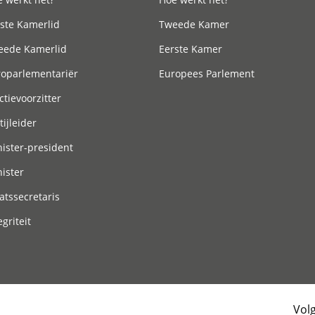
ste Kamerlid
Tweede Kamer
eede Kamerlid
Eerste Kamer
roparlementariër
Europees Parlement
ctievoorzitter
tijleider
ister-president
ister
atssecretaris
egriteit
Vol