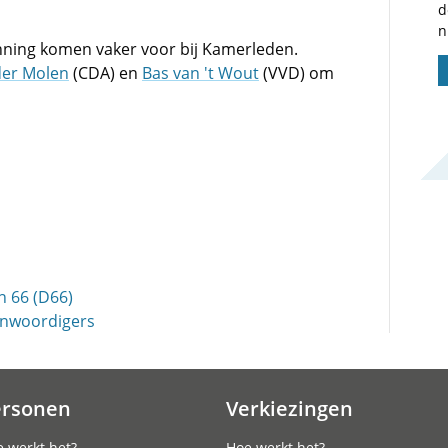
d
n
nning komen vaker voor bij Kamerleden.
der Molen
(CDA) en
Bas van 't Wout
(VVD) om
 66 (D66)
genwoordigers
ersonen
Verkiezingen
 werkt het?
Hoe werkt het?