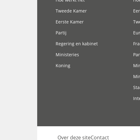
Tweede Kamer
Eer
Eerste Kamer
Tw
Partij
Eu
Regering en kabinet
Fra
Ministeries
Par
Koning
Min
Min
Sta
Int
Over deze site
Contact