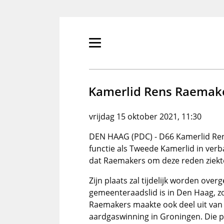
Overslaan
en
naar
de
Primair
inhoud
menu
gaan
tonen/verbergen
Kamerlid Rens Raemake
vrijdag 15 oktober 2021, 11:30
DEN HAAG (PDC) - D66 Kamerlid Rens 
functie als Tweede Kamerlid in ver
dat Raemakers om deze reden ziekt
Zijn plaats zal tijdelijk worden ov
gemeenteraadslid is in Den Haag, z
Raemakers maakte ook deel uit van
aardgaswinning in Groningen. Die