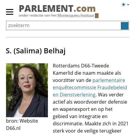
Overslaan
Licht
PARLEMENT
.com
en
weerg
Primair
onder redactie van het
Montesquieu Instituut
naar
menu
de
tonen/verbergen
inhoud
gaan
S. (Salima) Belhaj
Rotterdams D66-Tweede
Kamerlid die naam maakte als
voorzitter van de
parlementaire
enquêtecommissie Fraudebeleid
en Dienstverlening
. Was verder
actief als woordvoerder defensie
en wapenexport en op het
gebied van integratie en
bron: Website
discriminatie. Maakte zich in 2021
D66.nl
sterk voor de veilige terugkeer